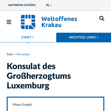
PL
UŁATWIENIA DOSTĘPU
ROZWIŃ MENU
ROZWI
START
WICHTIGE LINKS
Start
Konsulate
Konsulat des
Großherzogtums
Luxemburg
(Mapa Google)