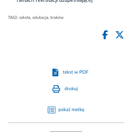
ramach rekrutacji uzupełniającej
TAGI:
szkoła
,
edukacja
,
kraków
tekst w PDF
drukuj
pokaż metkę