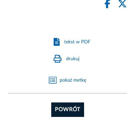
tekst w PDF
drukuj
pokaż metkę
POWRÓT