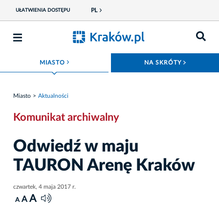
PL
UŁATWIENIA DOSTĘPU
ROZWIŃ MENU
ROZWIŃ
MIASTO
NA SKRÓTY
Miasto
Aktualności
Komunikat archiwalny
Odwiedź w maju
TAURON Arenę Kraków
czwartek, 4 maja 2017 r.
A
A
A