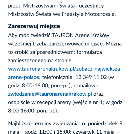
przed Mistrzostwami Świata i uczestnicy
Mistrzostw Świata we Freestyle Motocrossie.
Zarezerwuj miejsce
Aby móc zwiedzić TAURON Arenę Kraków
wcześniej trzeba zarezerwować miejsce. Można
to zrobić za pośrednictwem: formularza
zamieszczonego na stronie
www.tauronarenakrakow.pl/zobacz-najwieksza-
arene-polsce
; telefonicznie: 12 349 11 02 (w
godz. 8:00-16:00; pon.-pt.); e-mailowo:
zwiedzanie@tauronarenakrakow.pl
oraz
osobiście w recepcji areny (wejście nr 1; w godz.
8:00-16:00; pon.-pt.).
Najbliższe terminy zwiedzania to: poniedziałek 8
maja – godz. 11:00 i 15:00; czwartek 11 maja –