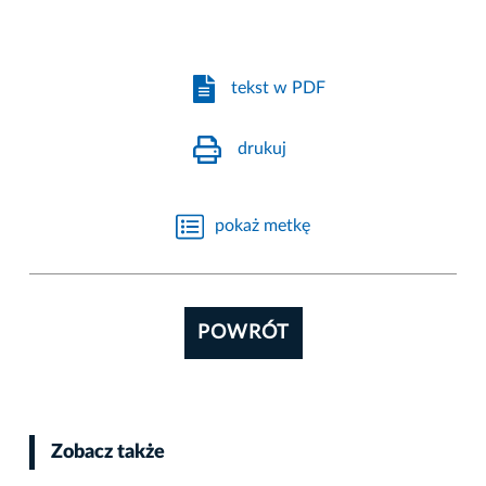
tekst w PDF
drukuj
pokaż metkę
POWRÓT
Zobacz także