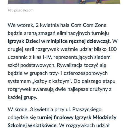
Fot. pixabay.com
We wtorek, 2 kwietnia hala Com Com Zone
będzie areną zmagań eliminacyjnych turnieju
Igrzysk Dzieci w minipiłce ręcznej dziewcząt
. W
drugiej serii rozgrywek weźmie udział blisko 100
uczennic z klas I-IV, reprezentujących siedem
szkół podstawowych. Rywalizacja toczyć się
będzie w grupach trzy- i czterozespołowych
systemem „każdy z każdym”. Do dalszego etapu
rozgrywek awansują dwie najlepsze drużyny z
każdej grupy.
W środę, 3 kwietnia przy ul. Ptaszyckiego
odbędzie się
turniej finałowy Igrzysk Młodzieży
Szkolnej w siatkówce
. W rozgrywkach udział