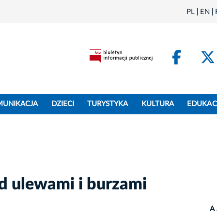
PL
EN
Face
MUNIKACJA
DZIECI
TURYSTYKA
KULTURA
EDUKAC
ed ulewami i burzami
A