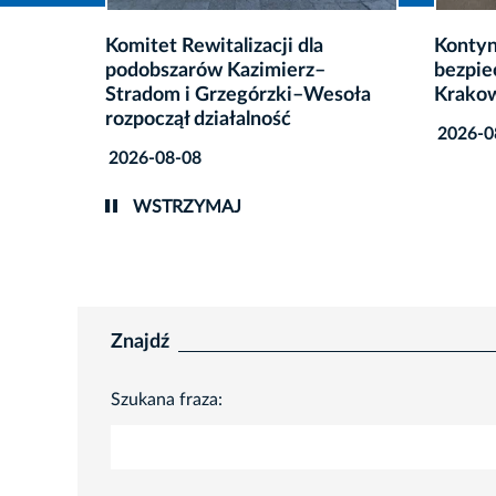
Kontynuacja działań na rzecz
Prawie
bezpieczeństwa energetycznego
usunię
esoła
Krakowa
miejsk
2026-08-07
2026-0
WSTRZYMAJ
Znajdź
Szukana fraza: