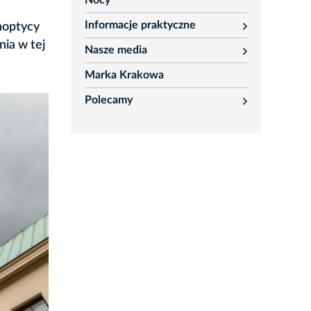
Nocy
Informacje praktyczne
noptycy
rozwiń
nia w tej
Nasze media
rozwiń
Marka Krakowa
Polecamy
rozwiń