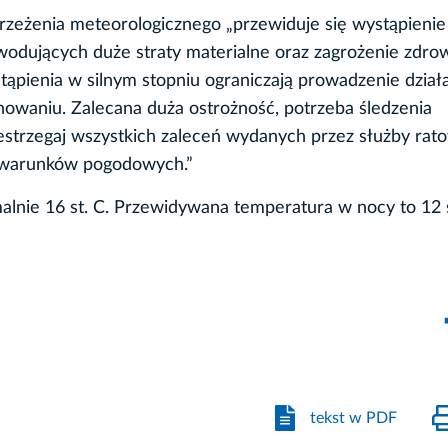
zeżenia meteorologicznego „przewiduje się wystąpienie
odujących duże straty materialne oraz zagrożenie zdrow
stąpienia w silnym stopniu ograniczają prowadzenie działa
owaniu. Zalecana duża ostrożność, potrzeba śledzenia
estrzegaj wszystkich zaleceń wydanych przez służby rat
o warunków pogodowych.”
lnie 16 st. C. Przewidywana temperatura w nocy to 12 s
tekst w PDF