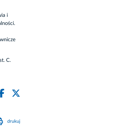
ia i
lności.
ownicze
t. C.
drukuj