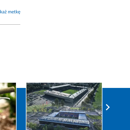
każ metkę