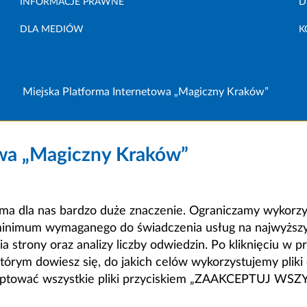
INFORMACJE PRAWNE
D
DLA MEDIÓW
K
Miejska Platforma Internetowa „Magiczny Kraków”
owa „Magiczny Kraków”
a dla nas bardzo duże znaczenie. Ograniczamy wykorzyst
minimum wymaganego do świadczenia usług na najwyższym
strony oraz analizy liczby odwiedzin. Po kliknięciu w pr
m dowiesz się, do jakich celów wykorzystujemy pliki c
ceptować wszystkie pliki przyciskiem „ZAAKCEPTUJ WS