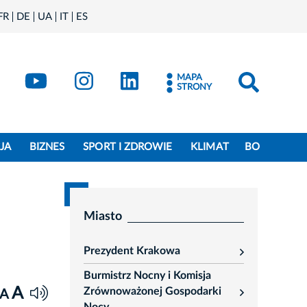
FR
DE
UA
IT
ES
book
Kraków - X
Kraków - YouTube
Kraków - Instagram
Kraków - LinkedIn
MAPA
STRONY
JA
BIZNES
SPORT I ZDROWIE
KLIMAT
BO
Miasto
Prezydent Krakowa
rozwiń
Burmistrz Nocny i Komisja
A
Zrównoważonej Gospodarki
A
rozwiń