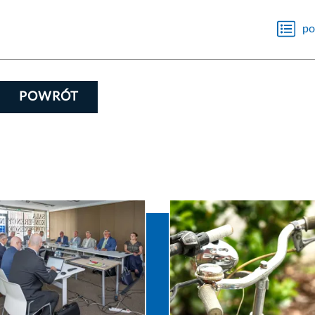
po
POWRÓT