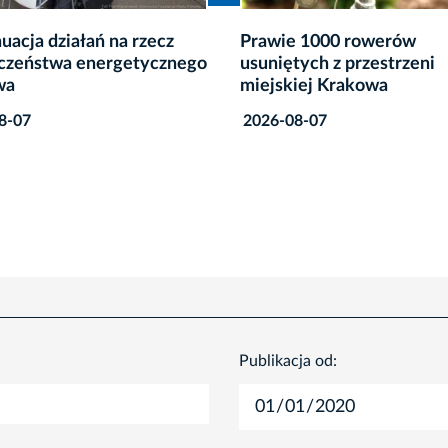
 1000 rowerów
Rusza modernizacja oświe
tych z przestrzeni
dwóch krakowskich stad
iej Krakowa
2026-08-07
8-07
Publikacja od: