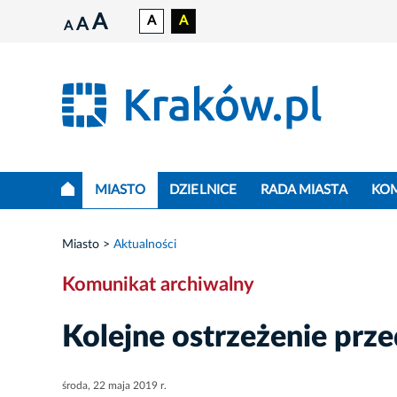
A
A
A
A
A
MIASTO
DZIELNICE
RADA MIASTA
KO
Miasto
Aktualności
Komunikat archiwalny
Kolejne ostrzeżenie prz
środa, 22 maja 2019 r.