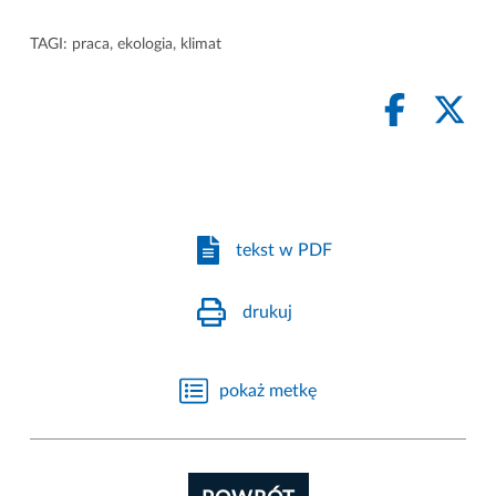
TAGI:
praca
,
ekologia
,
klimat
tekst w PDF
drukuj
pokaż metkę