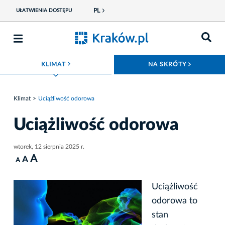
PL
UŁATWIENIA DOSTĘPU
ROZWIŃ MENU
ROZWIŃ
KLIMAT
NA SKRÓTY
Klimat
Uciążliwość odorowa
Uciążliwość odorowa
wtorek, 12 sierpnia 2025 r.
A
A
A
Uciążliwość
odorowa to
stan