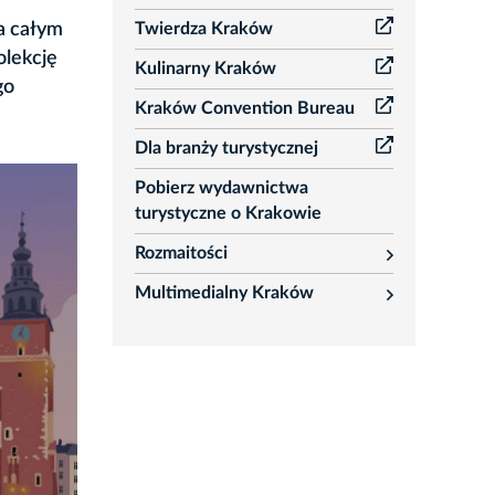
rozwiń
Twierdza Kraków
a całym
olekcję
Kulinarny Kraków
go
Kraków Convention Bureau
Dla branży turystycznej
Pobierz wydawnictwa
turystyczne o Krakowie
Rozmaitości
rozwiń
Multimedialny Kraków
rozwiń