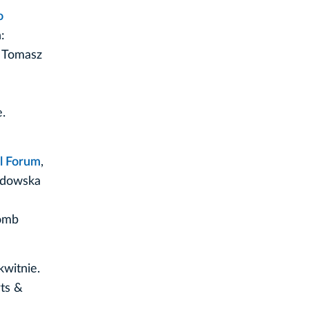
o
:
a Tomasz
–
.
l Forum
,
ydowska
Bomb
kwitnie.
ts &