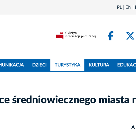
PL
EN
Face
MUNIKACJA
DZIECI
TURYSTYKA
KULTURA
EDUKAC
ice średniowiecznego miasta 
A