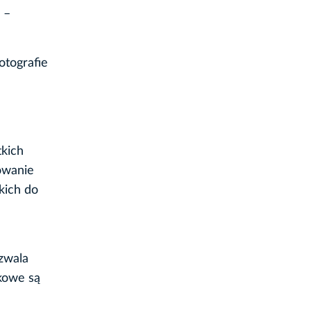
–
tografie
tkich
owanie
kich do
ozwala
kowe są