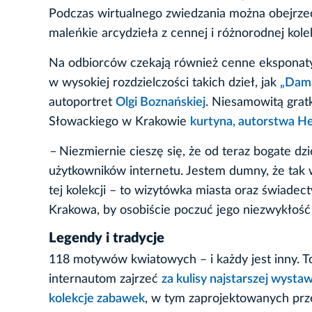
Podczas wirtualnego zwiedzania można obejrz
maleńkie arcydzieła z cennej i różnorodnej ko
Na odbiorców czekają również cenne eksponat
w wysokiej rozdzielczości takich dzieł, jak
„Dama
autoportret
Olgi Boznańskiej
. Niesamowitą grat
Słowackiego w Krakowie
kurtyna, autorstwa H
–
Niezmiernie cieszę się, że od teraz bogate dz
użytkowników internetu. Jestem dumny, że tak 
tej kolekcji – to wizytówka miasta oraz świad
Krakowa, by osobiście poczuć jego niezwykłoś
Legendy i tradycje
118 motywów kwiatowych – i każdy jest inny. To
internautom zajrzeć
za kulisy najstarszej wys
kolekcje zabawek
, w tym zaprojektowanych prze