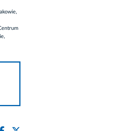
akowie,
 Centrum
ie,