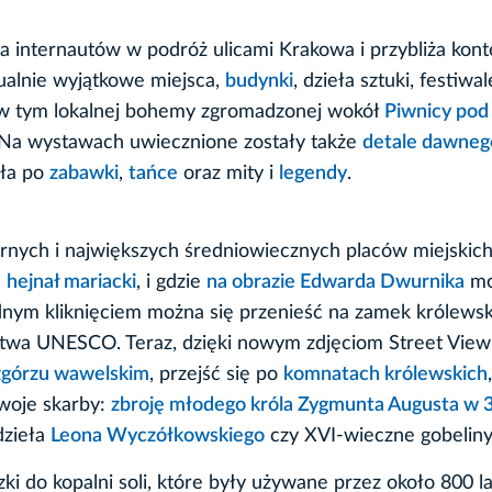
a internautów w podróż ulicami Krakowa i przybliża kont
ualnie wyjątkowe miejsca,
budynki
, dzieła sztuki, festiwal
, w tym lokalnej bohemy zgromadzonej wokół
Piwnicy pod
 Na wystawach uwiecznione zostały także
detale dawneg
eła po
zabawki
,
tańce
oraz mity i
legendy
.
arnych i największych średniowiecznych placów miejskic
a
hejnał mariacki
, i gdzie
na obrazie Edwarda Dwurnika
mo
dnym kliknięciem można się przenieść na zamek królewsk
twa UNESCO. Teraz, dzięki nowym zdjęciom Street View
górzu wawelskim
, przejść się po
komnatach królewskich
swoje skarby:
zbroję młodego króla Zygmunta Augusta w 
dzieła
Leona Wyczółkowskiego
czy XVI-wieczne gobeliny
 do kopalni soli, które były używane przez około 800 la