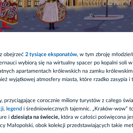
z obejrzeć
2 tysiące eksponatów
, w tym zbroję młodzie
rnauci wybiorą się na wirtualny spacer po kopalni soli w
watnych apartamentach królewskich na zamku królewskim
ż wyjątkowej atmosfery miasta, które rzadko zasypia i t
, przyciągające corocznie miliony turystów z całego świa
ji
,
legend
i średniowiecznych tajemnic. „Kraków-wow” t
ure i
dziesiąta na świecie,
która w całości poświęcona je
icy Małopolski, obok kolekcji przedstawiających takie met