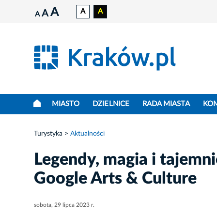
A
A
A
A
A
MIASTO
DZIELNICE
RADA MIASTA
KO
Turystyka
Aktualności
Legendy, magia i tajemn
Google Arts & Culture
sobota, 29 lipca 2023 r.