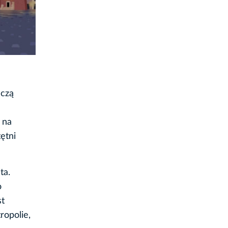
ńczą
 na
ętni
ta.
o
st
ropolie,