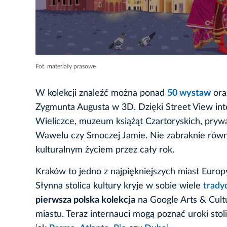
Fot. materiały prasowe
W kolekcji znaleźć można ponad
50 wystaw
ora
Zygmunta Augusta w 3D. Dzięki Street View inte
Wieliczce, muzeum książąt Czartoryskich, pry
Wawelu czy Smoczej Jamie. Nie zabraknie równie
kulturalnym życiem przez cały rok.
Kraków to jedno z najpiękniejszych miast Europy
Słynna stolica kultury kryje w sobie wiele
tradyc
pierwsza polska kolekcja
na Google Arts & Cult
miastu. Teraz internauci mogą poznać uroki stol