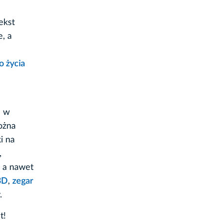
ekst
e, a
o życia
h w
żna
i na
,
, a nawet
3D
,
zegar
.
t!