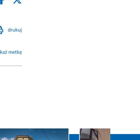
drukuj
każ metkę