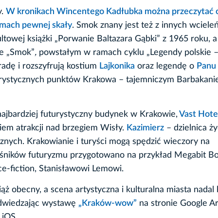
y.
W kronikach Wincentego Kadłubka można przeczytać 
omach pewnej skały
. Smok znany jest też z innych wcieleń
towej książki „Porwanie Baltazara Gąbki” z 1965 roku, 
ie „Smok”
,
powstałym w ramach cyklu „Legendy polskie 
radę i rozszyfrują kostium
Lajkonika
oraz legendę o
Panu
erystycznych punktów Krakowa – tajemniczym Barbakanie
najbardziej futurystyczny budynek w Krakowie,
Vast Hote
yciem atrakcji nad brzegiem Wisły.
Kazimierz
– dzielnica ż
cznych. Krakowianie i turyści mogą spędzić wieczory na
ośników futuryzmu przygotowano na przykład Megabit 
ce-fiction, Stanisławowi Lemowi.
ąż obecny, a scena artystyczna i kulturalna miasta nadal 
odwiedzając wystawę
„Kraków-wow”
na stronie Google Ar
 iOS.