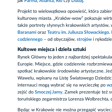
jak
Parma
,
Atlanta
,
Rio
czy
Dubaj
.
Projekt to wielowątkowa opowieść, która zabier
kulturowy miasta. „Kraków-wow”
pokazuje wirt
także portrety słynnych krakowskich artystów
Baranami
oraz
Teatru im. Juliusza Słowackiego
.
codziennego
– od obyczajów,
strojów
i rękodzi
Kultowe miejsca i dzieła sztuki
Rynek Główny to jeden z najbardziej spektakul
Europie. Miejsce, gdzie codziennie rozbrzmiew
spotkać krakowskie środowisko artystyczne. Je
Wawelu, wpisany na Listę Światowego Dziedzic
internauci mogą wybrać się na wycieczkę po
wz
zejść do
Smoczej Jamy
. Zamek prezentuje też 
toruńskiego zegarmistrza Lorenza Wolbrechta, 
Będąc w Krakowie nie można przegapić wycieczki