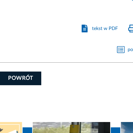
tekst w PDF
po
POWRÓT