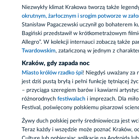
Niezwykły klimat Krakowa tworzą także legend
okrutnym, żarłocznym i srogim potworze w zał
Stanisław Pagaczewski uczynił go bohaterem kul
Bagiński przedstawił w krótkometrażowym film
Allegro”. W kolekcji internauci zobaczą także pa
Twardowskim
, zatańczoną w jednym z charakt
Kraków, gdy zapada noc
Miasto królów rzadko śpi
! Niegdyś uważany za 
jest dziś pustą bryłą i pełni funkcję tętniącej ż
– przyciąga szeregiem barów i kawiarni artysty
różnorodnych
festiwalach
i imprezach. Dla mił
Festival, poświęcony polskiemu pisarzowi scien
Żywy duch polskiej perły średniowiecza jest wci
Teraz każdy i wszędzie może poznać Kraków, 
Culture lub pobierając aplikację na Androida lub