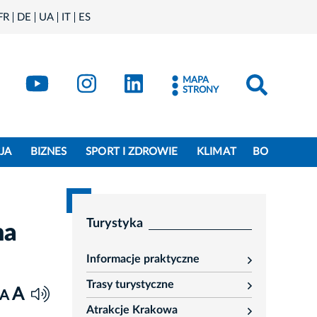
FR
DE
UA
IT
ES
book
Kraków - X
Kraków - YouTube
Kraków - Instagram
Kraków - LinkedIn
MAPA
STRONY
JA
BIZNES
SPORT I ZDROWIE
KLIMAT
BO
Turystyka
na
Informacje praktyczne
rozwiń
Trasy turystyczne
rozwiń
A
A
Atrakcje Krakowa