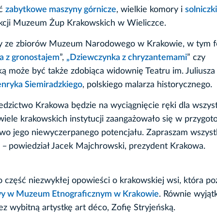
eć
zabytkowe maszyny górnicze
, wielkie komory i
solniczki
lekcji Muzeum Żup Krakowskich w Wieliczce.
y ze zbiorów Muzeum Narodowego w Krakowie, w tym fo
 z gronostajem
”,
„Dziewczynka z chryzantemami
” czy
ką może być także zdobiąca widownię Teatru im. Juliusza
enryka Siemiradzkiego
, polskiego malarza historycznego.
iedzictwo Krakowa będzie na wyciągnięcie ręki dla wszys
wiele krakowskich instytucji zaangażowało się w przygot
ectwo jego niewyczerpanego potencjału. Zapraszam wszyst
ć
–
powiedział Jacek Majchrowski, prezydent Krakowa.
 część niezwykłej opowieści o krakowskiej wsi, która p
tawy w Muzeum Etnograficznym w Krakowie
. Równie wyjąt
z wybitną artystkę art déco, Zofię Stryjeńską.