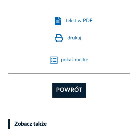
tekst w PDF
drukuj
pokaż metkę
POWRÓT
Zobacz także