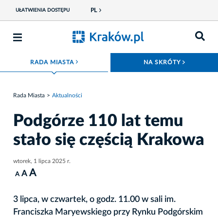
PL
UŁATWIENIA DOSTĘPU
ROZWIŃ MENU
ROZWIŃ
RADA MIASTA
NA SKRÓTY
Rada Miasta
Aktualności
Podgórze 110 lat temu
stało się częścią Krakowa
wtorek, 1 lipca 2025 r.
A
A
A
3 lipca, w czwartek, o godz. 11.00 w sali im.
Franciszka Maryewskiego przy Rynku Podgórskim