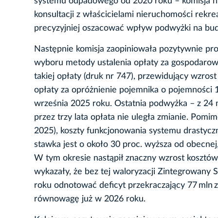
systemu odpadowego od 2020 roku – komisja nie
konsultacji z właścicielami nieruchomości rekr
precyzyjniej oszacować wpływ podwyżki na budż
Następnie komisja zaopiniowała pozytywnie pr
wyboru metody ustalenia opłaty za gospodarow
takiej opłaty (druk nr 747), przewidujący wzros
opłaty za opróżnienie pojemnika o pojemności 1,
września 2025 roku. Ostatnia podwyżka – z 24 n
przez trzy lata opłata nie uległa zmianie. Pom
2025), koszty funkcjonowania systemu drastyc
stawka jest o około 30 proc. wyższa od obecnej
W tym okresie nastąpił znaczny wzrost kosztów
wykazały, że bez tej waloryzacji Zintegrowa
roku odnotować deficyt przekraczający 77 mln 
równowagę już w 2026 roku.