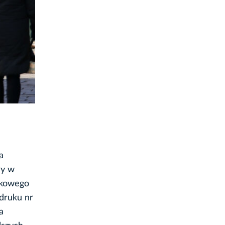
a
ły w
skowego
druku nr
a