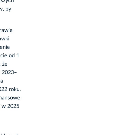
lszych
w, by
rawie
awki
ienie
cie od 1
, że
h 2023–
wa
022 roku.
finansowe
y w 2025