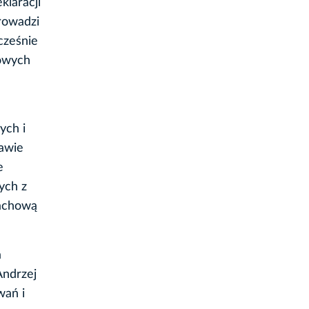
laracji
rowadzi
cześnie
kowych
ych i
rawie
e
ych z
fachową
a
Andrzej
wań i