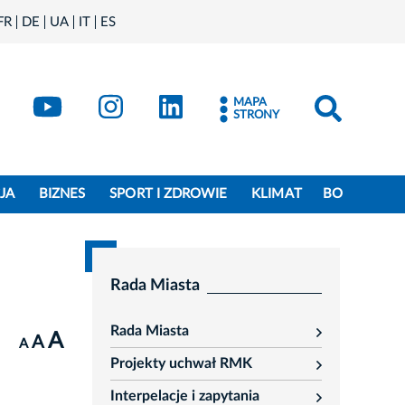
FR
DE
UA
IT
ES
book
Kraków - X
Kraków - YouTube
Kraków - Instagram
Kraków - LinkedIn
MAPA
STRONY
JA
BIZNES
SPORT I ZDROWIE
KLIMAT
BO
Rada Miasta
Rada Miasta
A
rozwiń
A
A
Projekty uchwał RMK
rozwiń
Interpelacje i zapytania