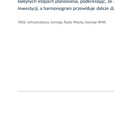
kolejnych etapach planowania, podkreślając, że 
inwestycji, a harmonogram przewiduje dalsze dzi
TAGI:
infrastruktura
,
komisja
,
Rada Miasta
,
komisje RMK