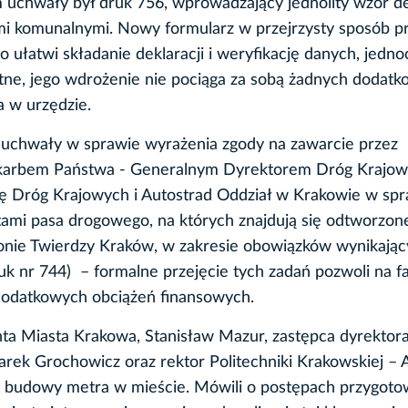
uchwały był druk 756, wprowadzający jednolity wzór dek
i komunalnymi. Nowy formularz w przejrzysty sposób p
 ułatwi składanie deklaracji i weryfikację danych, jedno
otne, jego wdrożenie nie pociąga za sobą żadnych dodat
a w urzędzie.
u uchwały w sprawie wyrażenia zgody na zawarcie przez
Skarbem Państwa - Generalnym Dyrektorem Dróg Krajow
ję Dróg Krajowych i Autostrad Oddział w Krakowie w sp
ami pasa drogowego, na których znajdują się odtworzon
onie Twierdzy Kraków, w zakresie obowiązków wynikając
ruk nr 744) – formalne przejęcie tych zadań pozwoli na 
 dodatkowych obciążeń finansowych.
nta Miasta Krakowa, Stanisław Mazur, zastępca dyrektor
arek Grochowicz oraz rektor Politechniki Krakowskiej – 
at budowy metra w mieście. Mówili o postępach przygoto