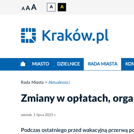
A
A
A
A
A
MIASTO
DZIELNICE
RADA MIASTA
KO
Rada Miasta
Aktualności
Zmiany w opłatach, orga
wtorek, 1 lipca 2025 r.
Podczas ostatniego przed wakacyjną przerwą posi