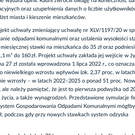
 wydała opinii. Radni zwrócili uwagę na konieczność da
eacyjnych oraz uzupełnienia danych o liczbie użytkownikó
et miasta i kieszenie mieszkańców.
ojekt uchwały zmieniający uchwałę nr XLV/1197/20 w sp
anie odpadami komunalnymi oraz ustalenia wysokości st
t miesięcznej stawki na mieszkańca do 35 zł oraz podnies
1 m³ do 160 zł. Projekt uchwały zakłada jej wejście w ży
a 27 zł została wprowadzona 1 lipca 2022 r., co oznacza
imo niewielkiego wzrostu wpływów (ok. 2,37 proc. w latac
znie wzrosły – w latach 2022–2025 o ponad 51 proc. No
, ale należy pamiętać, że jest to pierwsza podwyżka od 2
 życia, a także wynagrodzeń. Przedstawione symulacje 
ny System Gospodarowania Odpadami Komunalnymi mógłb
zł, podczas gdy przy nowych stawkach system odzyska