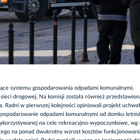
yczące systemu gospodarowania odpadami komunalnymi,
i sieci drogowej. Na komisji została również przedstawion
. Radni w pierwszej kolejności opiniowali projekt uchwa
za gospodarowanie odpadami komunalnymi od domku letni
wykorzystywanej na cele rekreacyjno-wypoczynkowe, wg 
cego na ponad dwukrotny wzrost kosztów funkcjonowani