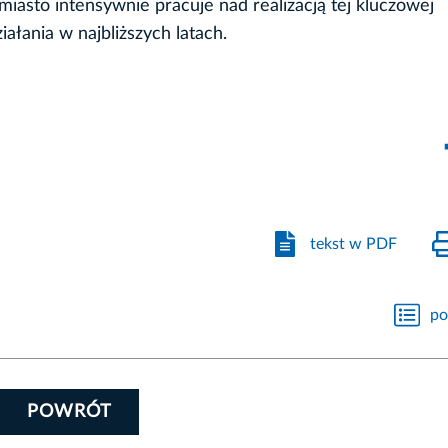
miasto intensywnie pracuje nad realizacją tej kluczowej
ałania w najbliższych latach.
tekst w PDF
po
POWRÓT