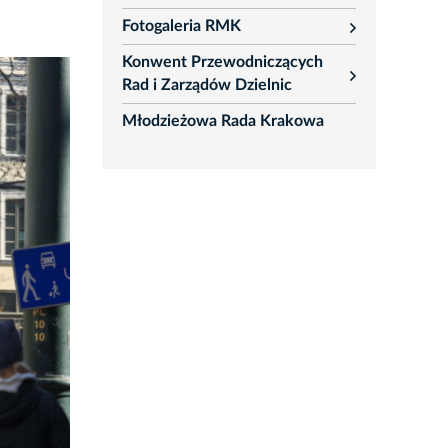
rozwiń
Fotogaleria RMK
rozwiń
Konwent Przewodniczących
rozwiń
Rad i Zarządów Dzielnic
Młodzieżowa Rada Krakowa