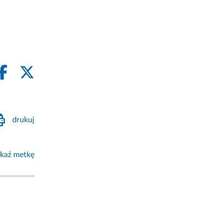
drukuj
każ metkę