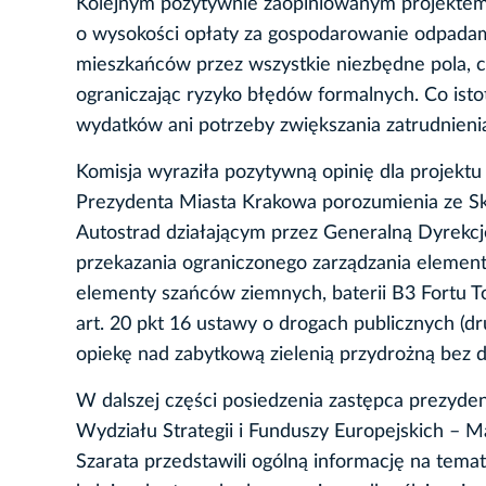
Kolejnym pozytywnie zaopiniowanym projektem 
o wysokości opłaty za gospodarowanie odpadam
mieszkańców przez wszystkie niezbędne pola, co
ograniczając ryzyko błędów formalnych. Co ist
wydatków ani potrzeby zwiększania zatrudnieni
Komisja wyraziła pozytywną opinię dla projekt
Prezydenta Miasta Krakowa porozumienia ze 
Autostrad działającym przez Generalną Dyrekc
przekazania ograniczonego zarządzania element
elementy szańców ziemnych, baterii B3 Fortu T
art. 20 pkt 16 ustawy o drogach publicznych (d
opiekę nad zabytkową zielenią przydrożną bez
W dalszej części posiedzenia zastępca prezyde
Wydziału Strategii i Funduszy Europejskich – M
Szarata przedstawili ogólną informację na tem