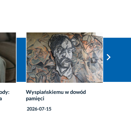
ody:
Wyspiańskiemu w dowód
Podsum
a
pamięci
nadzwyc
Krakow
2026-07-15
2026-07