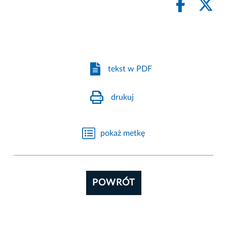
tekst w PDF
drukuj
pokaż metkę
POWRÓT