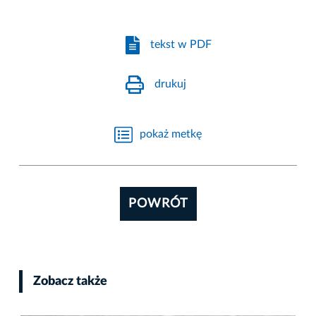
tekst w PDF
drukuj
pokaż metkę
POWRÓT
Zobacz także