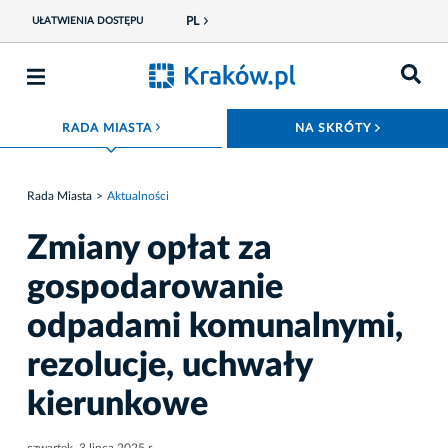
PL
UŁATWIENIA DOSTĘPU
ROZWIŃ MENU
ROZWIŃ
RADA MIASTA
NA SKRÓTY
Rada Miasta
Aktualności
Zmiany opłat za
gospodarowanie
odpadami komunalnymi,
rezolucje, uchwały
kierunkowe
czwartek, 3 lipca 2025 r.