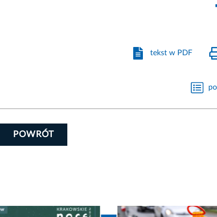
tekst w PDF
po
POWRÓT