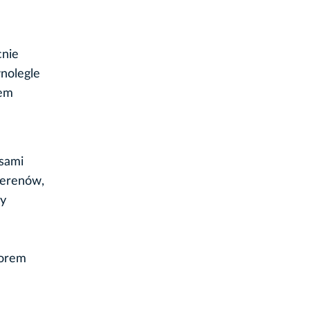
cnie
wnolegle
wem
isami
terenów,
by
torem