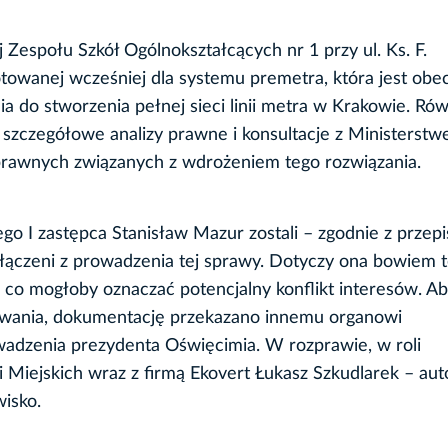
j Zespołu Szkół Ogólnokształcących nr 1 przy ul. Ks. F.
towanej wcześniej dla systemu premetra, która jest obe
 do stworzenia pełnej sieci linii metra w Krakowie. Ró
szczegółowe analizy prawne i konsultacje z Ministerst
-prawnych związanych z wdrożeniem tego rozwiązania.
go I zastępca Stanisław Mazur zostali – zgodnie z przep
ączeni z prowadzenia tej sprawy. Dotyczy ona bowiem 
, co mogłoby oznaczać potencjalny konflikt interesów. A
wania, dokumentację przekazano innemu organowi
wadzenia prezydenta Oświęcimia. W rozprawie, w roli
i Miejskich wraz z firmą Ekovert Łukasz Szkudlarek – au
isko.