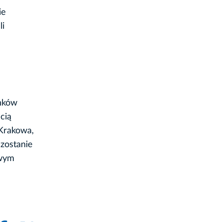
ie
li
unków
ecią
 Krakowa,
zostanie
owym