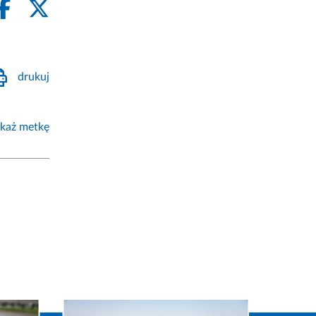
drukuj
każ metkę