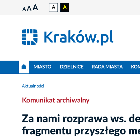
A
A
A
A
A
MIASTO
DZIELNICE
RADA MIASTA
KO
Aktualności
Komunikat archiwalny
Za nami rozprawa ws. de
fragmentu przyszłego m