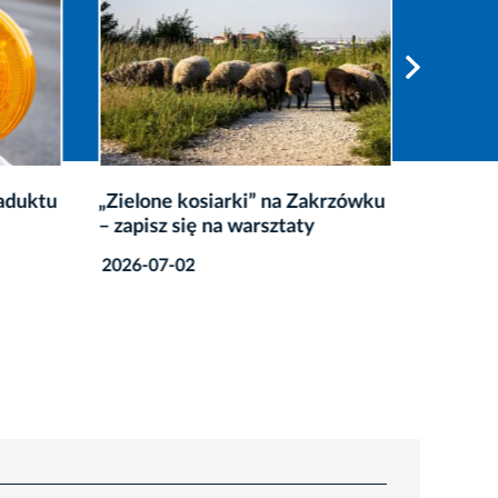
aduktu
„Zielone kosiarki” na Zakrzówku
Kurtyny
– zapisz się na warsztaty
dostępn
miasta
2026-07-02
2026-06