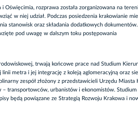
i Oświęcimia, rozprawa została zorganizowana na teren
iąć w niej udział. Podczas posiedzenia krakowianie mie
ania stanowisk oraz składania dodatkowych dokumentów.
 wzięte pod uwagę w dalszym toku postępowania
środowiskowej, trwają końcowe prace nad Studium Kier
inii metra i jej integrację z koleją aglomeracyjną oraz si
inarny zespół złożony z przedstawicieli Urzędu Miasta
w – transportowców, urbanistów i ekonomistów. Studium 
apisy będą powiązane ze Strategią Rozwoju Krakowa i n