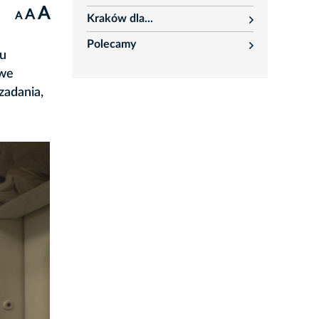
rozwiń
A
A
A
Kraków dla...
rozwiń
Polecamy
rozwiń
tu
owe
zadania,