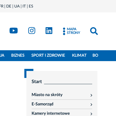
FR
DE
UA
IT
ES
book
Kraków - X
Kraków - YouTube
Kraków - Instagram
Kraków - LinkedIn
MAPA
STRONY
JA
BIZNES
SPORT I ZDROWIE
KLIMAT
BO
Start
Miasto na skróty
rozwiń
E-Samorząd
rozwiń
Kamery internetowe