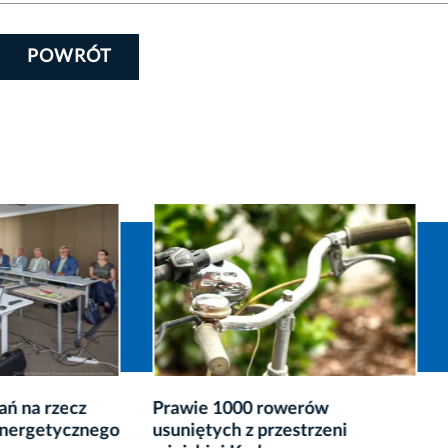
POWRÓT
 1000 rowerów
Rusza modernizacja oświe
tych z przestrzeni
dwóch krakowskich stad