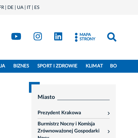
FR
DE
UA
IT
ES
book
Kraków - X
Kraków - YouTube
Kraków - Instagram
Kraków - LinkedIn
MAPA
STRONY
JA
BIZNES
SPORT I ZDROWIE
KLIMAT
BO
Miasto
Prezydent Krakowa
rozwiń
Burmistrz Nocny i Komisja
Zrównoważonej Gospodarki
rozwiń