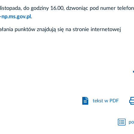
listopada, do godziny 16.00, dzwoniąc pod numer telefo
-np.ms.gov.pl
.
ania punktów znajdują się na stronie internetowej
tekst w PDF
po