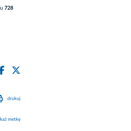
nu
728
drukuj
każ metkę