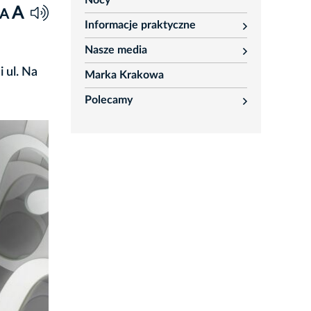
Nocy
A
A
Informacje praktyczne
rozwiń
Nasze media
rozwiń
 ul. Na
Marka Krakowa
Polecamy
rozwiń