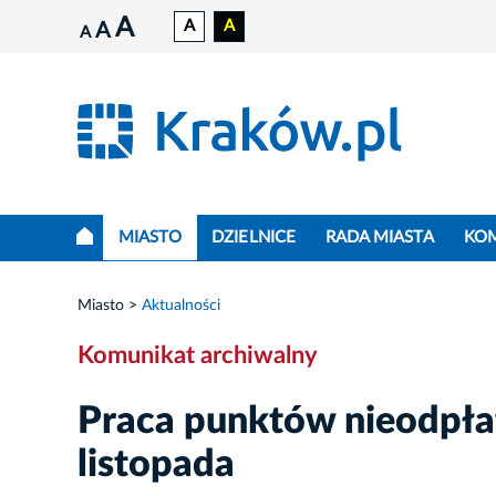
A
A
A
A
A
MIASTO
DZIELNICE
RADA MIASTA
KO
Miasto
Aktualności
Komunikat archiwalny
Praca punktów nieodpła
listopada