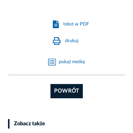
tekst w PDF
drukuj
pokaż metkę
POWRÓT
Zobacz także