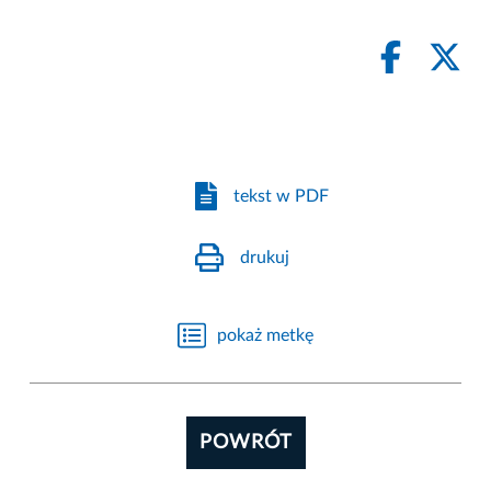
tekst w PDF
drukuj
pokaż metkę
POWRÓT