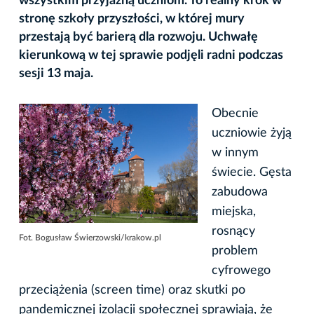
wszystkim przyjazną uczniom. To realny krok w
stronę szkoły przyszłości, w której mury
przestają być barierą dla rozwoju. Uchwałę
kierunkową w tej sprawie podjęli radni podczas
sesji 13 maja.
Obecnie
uczniowie żyją
w innym
świecie. Gęsta
zabudowa
miejska,
rosnący
Fot. Bogusław Świerzowski/krakow.pl
problem
cyfrowego
przeciążenia (screen time) oraz skutki po
pandemicznej izolacji społecznej sprawiają, że