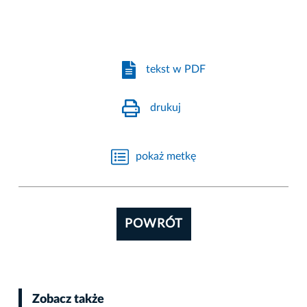
tekst w PDF
drukuj
pokaż metkę
POWRÓT
Zobacz także