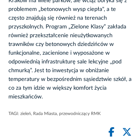
Kraków ma wiele parków, ale wciąż boryka się z
problemem „betonowych wysp ciepła", a te
często znajdują się również na terenach
przyszkolnych. Program „Zielone Klasy” zakłada
również przekształcenie nieużytkowanych
trawników czy betonowych dziedzińców w
funkcjonalne, zacienione i wyposażone w
odpowiednią infrastrukturę sale lekcyjne „pod
chmurką”. Jest to inwestycja w obniżanie
temperatury w bezpośrednim sąsiedztwie szkół, a
co za tym idzie w większy komfort życia
mieszkańców.
TAGI:
zieleń
,
Rada Miasta
,
przewodniczący RMK