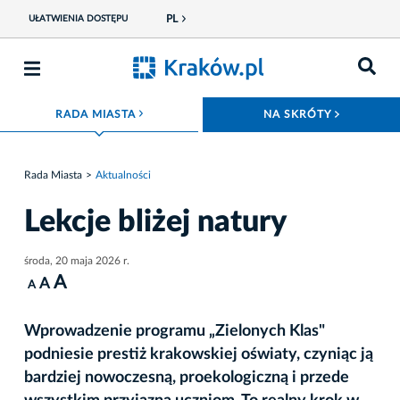
PL
UŁATWIENIA DOSTĘPU
ROZWIŃ MENU
ROZWIŃ
RADA MIASTA
NA SKRÓTY
Rada Miasta
Aktualności
Lekcje bliżej natury
środa, 20 maja 2026 r.
A
A
A
Wprowadzenie programu „Zielonych Klas"
podniesie prestiż krakowskiej oświaty, czyniąc ją
bardziej nowoczesną, proekologiczną i przede