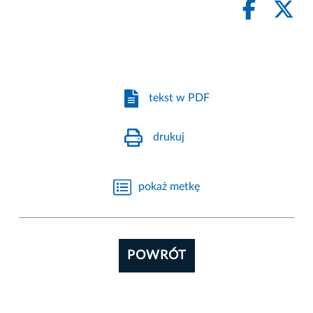
tekst w PDF
drukuj
pokaż metkę
POWRÓT