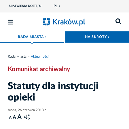
PL
UŁATWIENIA DOSTĘPU
ROZWIŃ MENU
ROZWIŃ
RADA MIASTA
NA SKRÓTY
Rada Miasta
Aktualności
Komunikat archiwalny
Statuty dla instytucji
opieki
środa, 26 czerwca 2013 r.
A
A
A