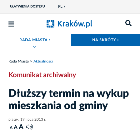
PL
UŁATWIENIA DOSTĘPU
ROZWIŃ MENU
ROZWIŃ
RADA MIASTA
NA SKRÓTY
Rada Miasta
Aktualności
Komunikat archiwalny
Dłuższy termin na wykup
mieszkania od gminy
piątek, 19 lipca 2013 r.
A
A
A