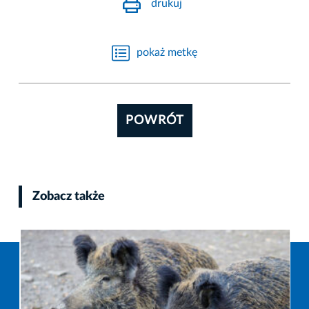
drukuj
pokaż metkę
POWRÓT
Zobacz także