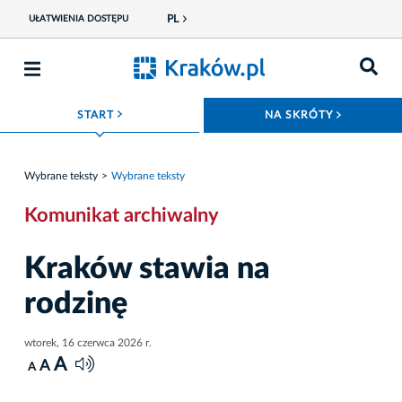
PL
UŁATWIENIA DOSTĘPU
ROZWIŃ MENU
ROZWIŃ
START
NA SKRÓTY
Wybrane teksty
Wybrane teksty
Komunikat archiwalny
Kraków stawia na
rodzinę
wtorek, 16 czerwca 2026 r.
A
A
A