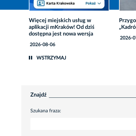
ug w
Przygoda z ojczyzną na szlaku
Str
d dziś
„Kadrówki”
kąp
ersja
2026-07-29
202
WSTRZYMAJ
Znajdź
Szukana fraza: