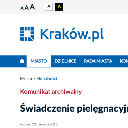
A
A
A
A
A
MIASTO
DZIELNICE
RADA MIASTA
KO
Miasto
Aktualności
Komunikat archiwalny
Świadczenie pielęgnacyj
wtorek, 12 czerwca 2012 r.