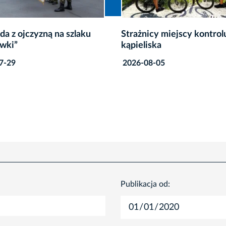
ażnicy miejscy kontrolują
Szkolny Budżet Obywa
ieliska
oczach uczestników
6-08-05
2026-08-05
Publikacja od: