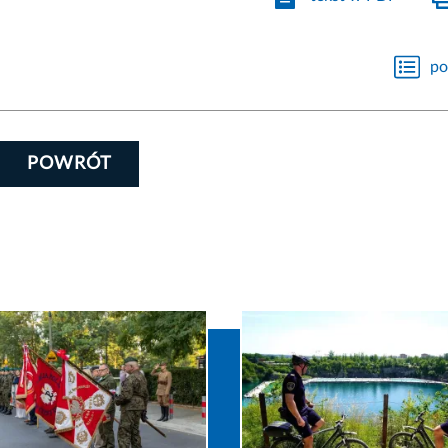
po
POWRÓT