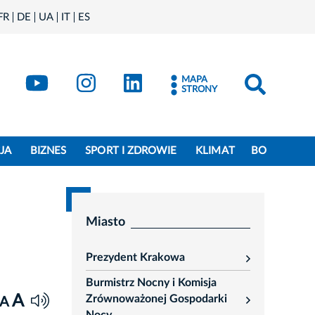
FR
DE
UA
IT
ES
book
Kraków - X
Kraków - YouTube
Kraków - Instagram
Kraków - LinkedIn
MAPA
STRONY
JA
BIZNES
SPORT I ZDROWIE
KLIMAT
BO
Miasto
Prezydent Krakowa
rozwiń
Burmistrz Nocny i Komisja
A
Zrównoważonej Gospodarki
A
rozwiń