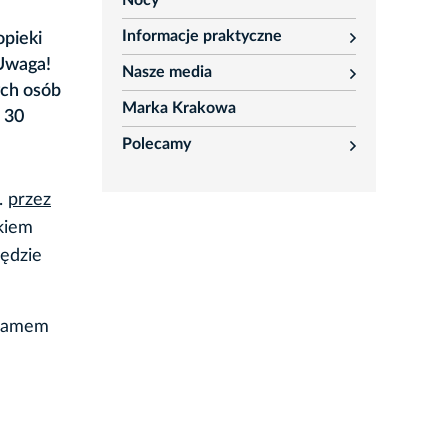
Nocy
Informacje praktyczne
opieki
rozwiń
Uwaga!
Nasze media
rozwiń
ych osób
Marka Krakowa
 30
Polecamy
rozwiń
.
przez
ckiem
ędzie
gramem