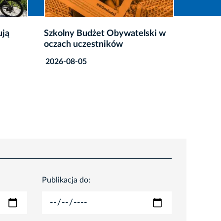
telski w
Program wsparcia zawodowego
Krym
dla osób z
Śmi
niepełnosprawnościami
202
2026-08-05
Publikacja do: