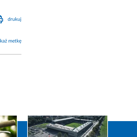
drukuj
każ metkę