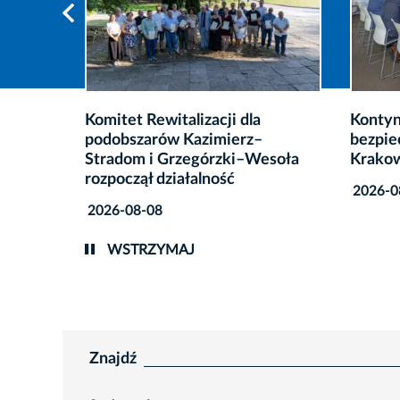
Kontynuacja działań na rzecz
Prawie
bezpieczeństwa energetycznego
usunię
esoła
Krakowa
miejsk
2026-08-07
2026-0
WSTRZYMAJ
Znajdź