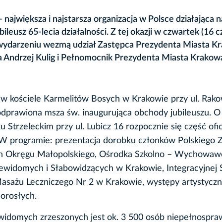
ajwiększa i najstarsza organizacja w Polsce działająca n
leusz 65-lecia działalności. Z tej okazji w czwartek (16 
wydarzeniu wezmą udział Zastępca Prezydenta Miasta K
sta Andrzej Kulig i Pełnomocnik Prezydenta Miasta Krakow
 w kościele Karmelitów Bosych w Krakowie przy ul. Rako
odprawiona msza św. inaugurująca obchody jubileuszu. O
 Strzeleckim przy ul. Lubicz 16 rozpocznie się część ofic
W programie: prezentacja dorobku członków Polskiego 
 Okręgu Małopolskiego, Ośrodka Szkolno – Wychowaw
iewidomych i Słabowidzących w Krakowie, Integracyjnej 
Masażu Leczniczego Nr 2 w Krakowie, występy artystyczne
dorosłych.
idomych zrzeszonych jest ok. 3 500 osób niepełnospr