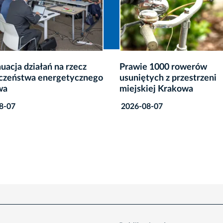
 1000 rowerów
Rusza modernizacja oświe
tych z przestrzeni
dwóch krakowskich stad
iej Krakowa
2026-08-07
8-07