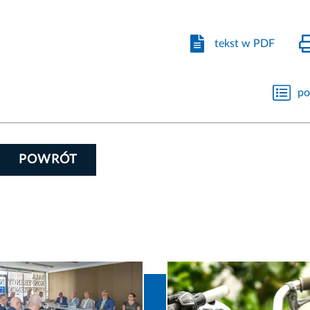
tekst w PDF
po
POWRÓT