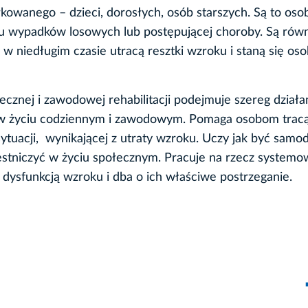
kowanego – dzieci, dorosłych, osób starszych. Są to osob
ku wypadków losowych lub postępującej choroby. Są rów
 w niedługim czasie utracą resztki wzroku i staną się os
cznej i zawodowej rehabilitacji podejmuje szereg działa
a w życiu codziennym i zawodowym. Pomaga osobom tra
sytuacji, wynikającej z utraty wzroku. Uczy jak być samo
estniczyć w życiu społecznym. Pracuje na rzecz system
dysfunkcją wzroku i dba o ich właściwe postrzeganie.