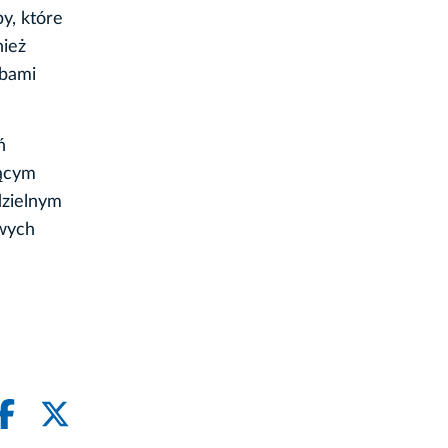
y, które
nież
obami
ń
cącym
dzielnym
owych