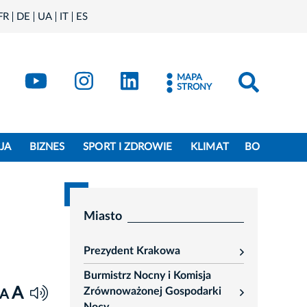
FR
DE
UA
IT
ES
book
Kraków - X
Kraków - YouTube
Kraków - Instagram
Kraków - LinkedIn
MAPA
STRONY
JA
BIZNES
SPORT I ZDROWIE
KLIMAT
BO
Miasto
Prezydent Krakowa
rozwiń
Burmistrz Nocny i Komisja
A
Zrównoważonej Gospodarki
A
rozwiń