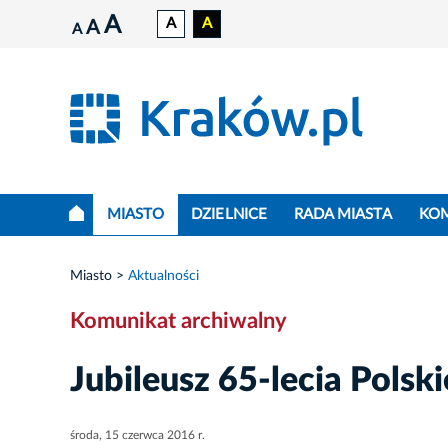
A
A
A
A
A
MIASTO
DZIELNICE
RADA MIASTA
KO
Miasto
Aktualności
Komunikat archiwalny
Jubileusz 65-lecia Pols
środa, 15 czerwca 2016 r.