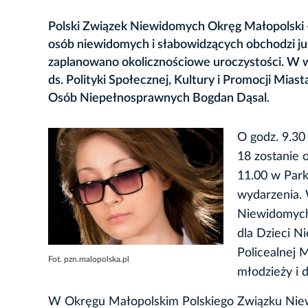
Polski Związek Niewidomych Okręg Małopolski - n
osób niewidomych i słabowidzących obchodzi jubi
zaplanowano okolicznościowe uroczystości. W 
ds. Polityki Społecznej, Kultury i Promocji Mia
Osób Niepełnosprawnych Bogdan Dąsal.
O godz. 9.30
18 zostanie 
11.00 w Parku
wydarzenia. 
Niewidomych
dla Dzieci N
Policealnej 
Fot. pzn.malopolska.pl
młodzieży i 
W Okręgu Małopolskim Polskiego Związku Niew