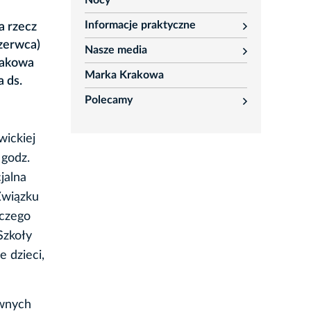
Nocy
Informacje praktyczne
a rzecz
rozwiń
czerwca)
Nasze media
rozwiń
rakowa
Marka Krakowa
a ds.
Polecamy
rozwiń
wickiej
 godz.
jalna
Związku
czego
Szkoły
 dzieci,
awnych