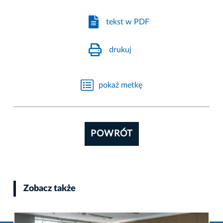
tekst w PDF
drukuj
pokaż metkę
POWRÓT
Zobacz także