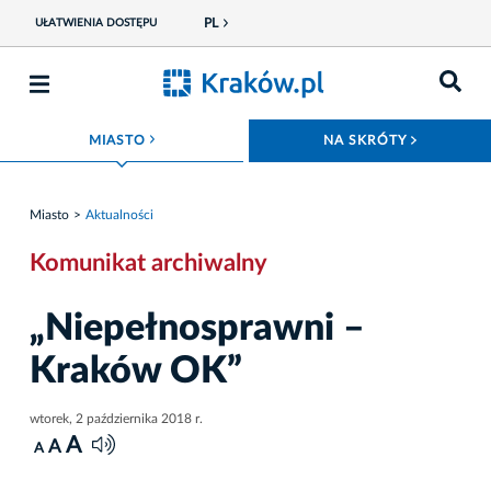
PL
UŁATWIENIA DOSTĘPU
ROZWIŃ MENU
ROZWIŃ
MIASTO
NA SKRÓTY
Miasto
Aktualności
Komunikat archiwalny
„Niepełnosprawni –
Kraków OK”
wtorek, 2 października 2018 r.
A
A
A