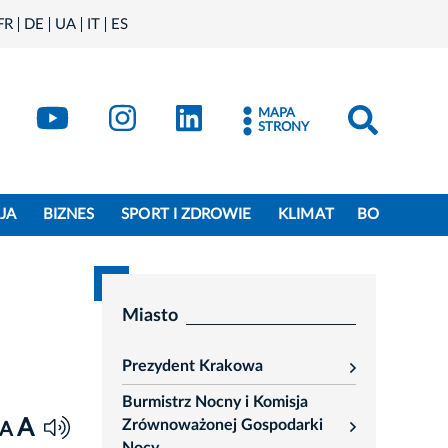
FR
DE
UA
IT
ES
book
Kraków - X
Kraków - YouTube
Kraków - Instagram
Kraków - LinkedIn
MAPA
STRONY
JA
BIZNES
SPORT I ZDROWIE
KLIMAT
BO
Miasto
Prezydent Krakowa
rozwiń
Burmistrz Nocny i Komisja
A
Zrównoważonej Gospodarki
A
rozwiń