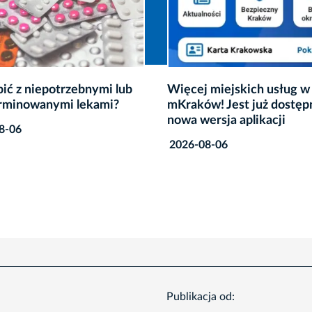
ięcej miejskich usług w
Przygoda z ojczyzną 
Kraków! Jest już dostępna
„Kadrówki”
owa wersja aplikacji
2026-07-29
026-08-06
Publikacja od: