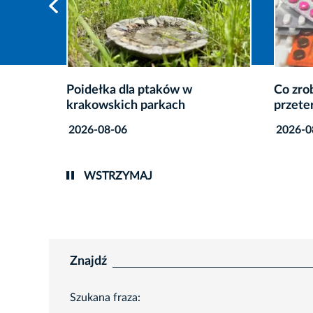
w w
Co zrobić z niepotrzebnymi lub
W
ch
przeterminowanymi lekami?
m
n
2026-08-06
2
WSTRZYMAJ
Znajdź
Szukana fraza: