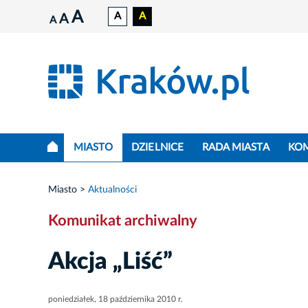
A
A
A
A
A
MIASTO
DZIELNICE
RADA MIASTA
KO
Miasto
Aktualności
Komunikat archiwalny
Akcja „Liść”
poniedziałek, 18 października 2010 r.