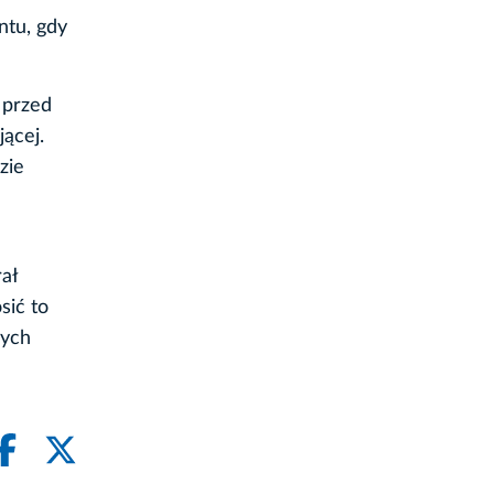
ntu, gdy
 przed
ącej.
zie
ał
sić to
nych