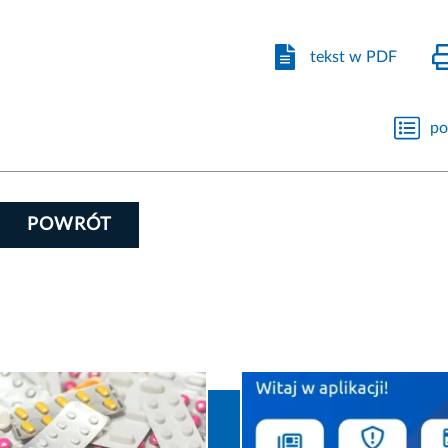
tekst w PDF
po
POWRÓT