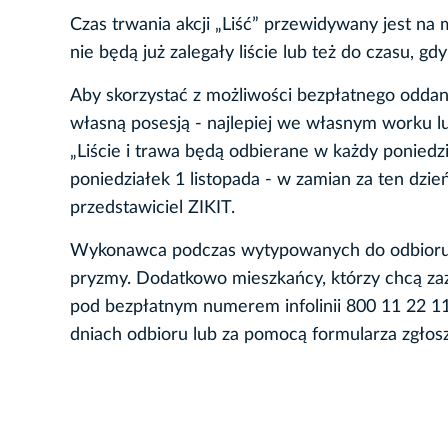
Czas trwania akcji „Liść” przewidywany jest na 
nie będą już zalegały liście lub też do czasu, gd
Aby skorzystać z możliwości bezpłatnego oddani
własną posesją - najlepiej we własnym worku l
„Liście i trawa będą odbierane w każdy poniedzi
poniedziałek 1 listopada - w zamian za ten dzie
przedstawiciel ZIKIT.
Wykonawca podczas wytypowanych do odbioru dni
pryzmy. Dodatkowo mieszkańcy, którzy chcą zazn
pod bezpłatnym numerem infolinii 800 11 22 1
dniach odbioru lub za pomocą formularza zgło