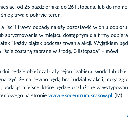
miesiąc, od 25 października do 26 listopada, lub do mome
y śnieg trwale pokryje teren.
a liści i trawy, odpady należy pozostawić w dniu odbioru
ub spryzmowanie w miejscu dostępnym dla firmy odbieraj
ałek i każdy piątek podczas trwania akcji. Wyjątkiem będ
ń liście zostaną zabrane w środę, 3 listopada” – mówi
 będzie objeżdżał cały rejon i zabierał worki lub zbier
aczyć, że na pewno będą brali udział w akcji, mogą zgło
1, podając miejsce, które będzie obsłużone w wytypowa
szeniowego na stronie
www.ekocentrum.krakow.pl
. (M).