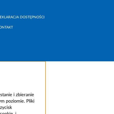
EKLARACJA DOSTĘPNOŚCI
ONTAKT
anie i zbieranie
 poziomie. Pliki
zycisk
ookie, i