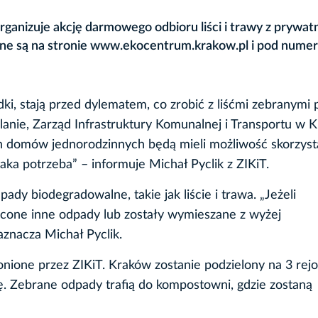
rganizuje akcję darmowego odbioru liści i trawy z prywat
tępne są na stronie www.ekocentrum.krakow.pl i pod num
i, stają przed dylematem, co zrobić z liśćmi zebranymi
anie, Zarząd Infrastruktury Komunalnej i Transportu w 
ich domów jednorodzinnych będą mieli możliwość skorzyst
 taka potrzeba” – informuje Michał Pyclik z ZIKiT.
ady biodegradowalne, takie jak liście i trawa. „Jeżeli
zucone inne odpady lub zostały wymieszane z wyżej
znacza Michał Pyclik.
onione przez ZIKiT. Kraków zostanie podzielony na 3 rejo
 Zebrane odpady trafią do kompostowni, gdzie zostaną