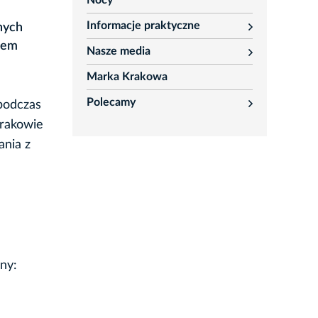
Nocy
Informacje praktyczne
nych
rozwiń
erem
Nasze media
rozwiń
Marka Krakowa
Polecamy
 podczas
rozwiń
Krakowie
ania z
ny: