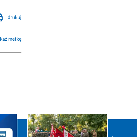
drukuj
każ metkę