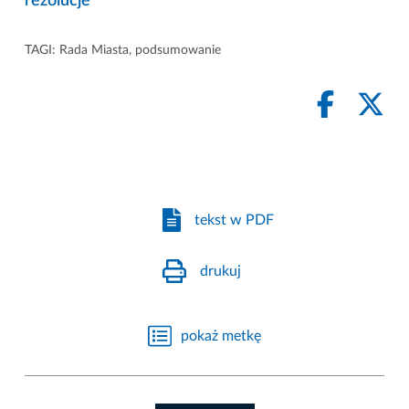
rezolucje
TAGI:
Rada Miasta
,
podsumowanie
tekst w PDF
drukuj
pokaż metkę