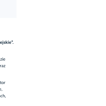
ejskie”.
zie
raz
tor
e,
ach,