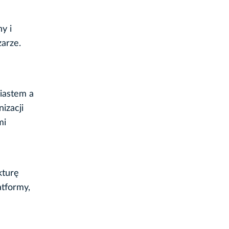
y i
zarze.
iastem a
izacji
mi
kturę
atformy,