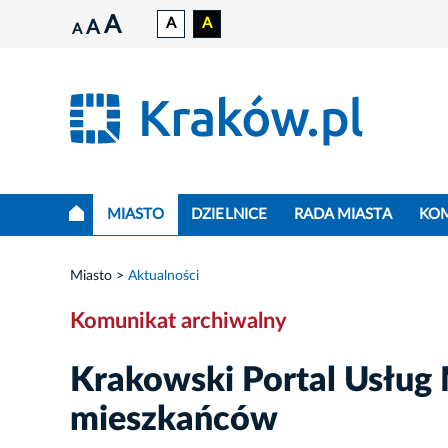
A
A
A
A
A
MIASTO
DZIELNICE
RADA MIASTA
KO
Miasto
Aktualności
Komunikat archiwalny
Krakowski Portal Usług M
mieszkańców