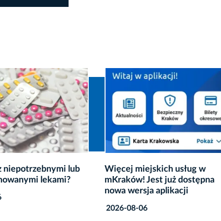
 miejskich usług w
Przygoda z ojczyzną na sz
w! Jest już dostępna
„Kadrówki”
ersja aplikacji
2026-07-29
8-06