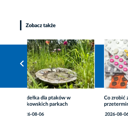
Zobacz także
Co zrobić z niepotrzebnymi lub
Więcej
przeterminowanymi lekami?
mKrakó
nowa w
2026-08-06
2026-0