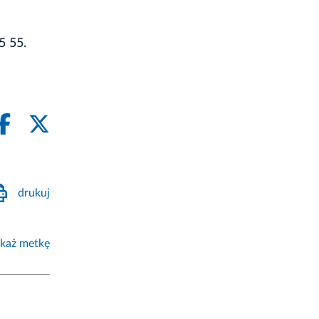
5 55.
drukuj
każ metkę