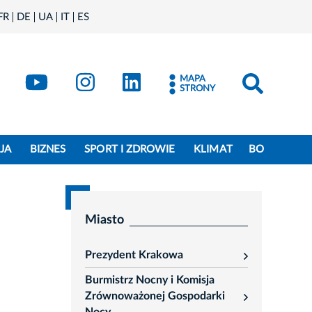
FR
DE
UA
IT
ES
book
Kraków - X
Kraków - YouTube
Kraków - Instagram
Kraków - LinkedIn
MAPA
STRONY
JA
BIZNES
SPORT I ZDROWIE
KLIMAT
BO
Miasto
Prezydent Krakowa
rozwiń
Burmistrz Nocny i Komisja
Zrównoważonej Gospodarki
rozwiń