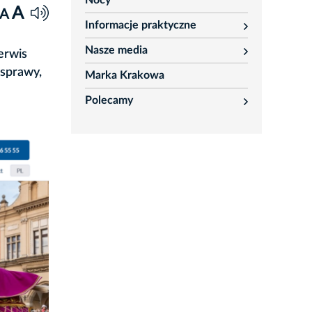
Nocy
A
A
Informacje praktyczne
rozwiń
Nasze media
erwis
rozwiń
 sprawy,
Marka Krakowa
Polecamy
rozwiń