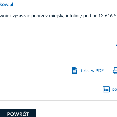
kow.pl
nież zgłaszać poprzez miejską infolinię pod nr 12 616 5
tekst w PDF
po
POWRÓT