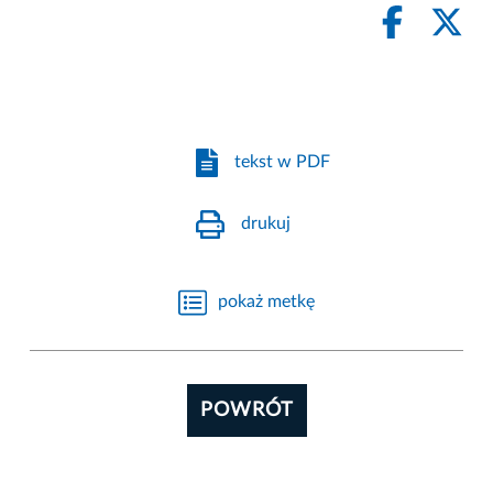
tekst w PDF
drukuj
pokaż metkę
POWRÓT