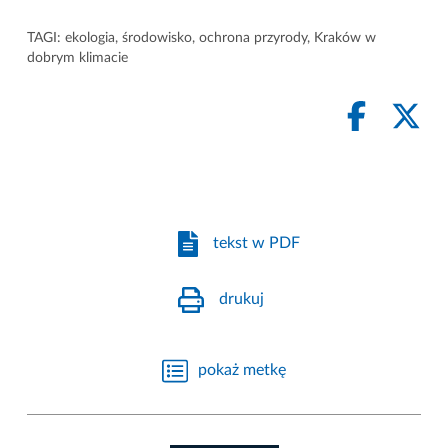
TAGI:
ekologia
,
środowisko
,
ochrona przyrody
,
Kraków w
dobrym klimacie
tekst w PDF
drukuj
pokaż metkę