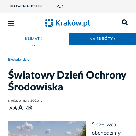
PL
UŁATWIENIA DOSTĘPU
ROZWIŃ MENU
ROZWIŃ
KLIMAT
NA SKRÓTY
Ekokalendarz
Światowy Dzień Ochrony
Środowiska
środa, 6 maja 2026 r.
A
A
A
5 czerwca
obchodzimy