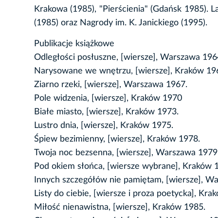
Krakowa (1985), "Pierścienia" (Gdańsk 1985).
(1985) oraz Nagrody im. K. Janickiego (1995).
Publikacje książkowe
Odległości posłuszne, [wiersze], Warszawa 196
Narysowane we wnętrzu, [wiersze], Kraków 19
Ziarno rzeki, [wiersze], Warszawa 1967.
Pole widzenia, [wiersze], Kraków 1970
Białe miasto, [wiersze], Kraków 1973.
Lustro dnia, [wiersze], Kraków 1975.
Śpiew bezimienny, [wiersze], Kraków 1978.
Twoja noc bezsenna, [wiersze], Warszawa 1979
Pod okiem słońca, [wiersze wybrane], Kraków 
Innych szczegółów nie pamiętam, [wiersze], W
Listy do ciebie, [wiersze i proza poetycka], Kra
Miłość nienawistna, [wiersze], Kraków 1985.