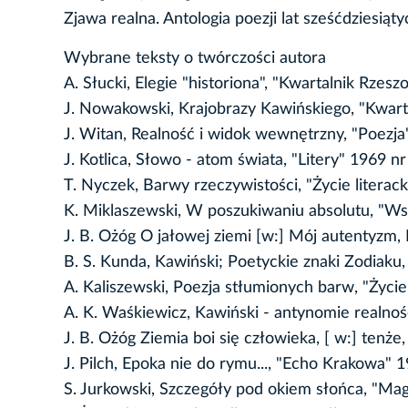
Zjawa realna. Antologia poezji lat sześćdziesią
Wybrane teksty o twórczości autora
A. Słucki, Elegie "historiona", "Kwartalnik Rzesz
J. Nowakowski, Krajobrazy Kawińskiego, "Kwart
J. Witan, Realność i widok wewnętrzny, "Poezja
J. Kotlica, Słowo - atom świata, "Litery" 1969 nr
T. Nyczek, Barwy rzeczywistości, "Życie literack
K. Miklaszewski, W poszukiwaniu absolutu, "Ws
J. B. Ożóg O jałowej ziemi [w:] Mój autentyzm,
B. S. Kunda, Kawiński; Poetyckie znaki Zodiaku,
A. Kaliszewski, Poezja stłumionych barw, "Życie
A. K. Waśkiewicz, Kawiński - antynomie realnoś
J. B. Ożóg Ziemia boi się człowieka, [ w:] tenże
J. Pilch, Epoka nie do rymu..., "Echo Krakowa" 
S. Jurkowski, Szczegóły pod okiem słońca, "Mag