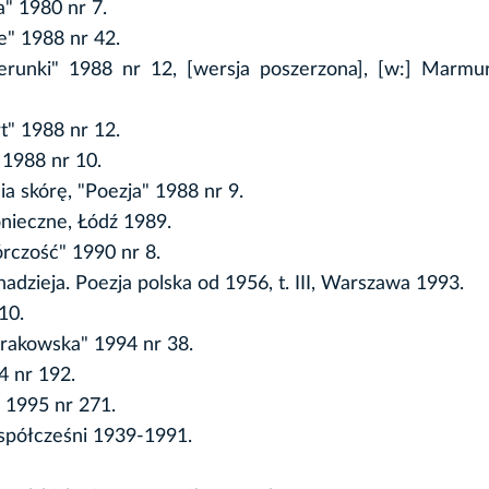
a" 1980 nr 7.
ie" 1988 nr 42.
ierunki" 1988 nr 12, [wersja poszerzona], [w:] Marmur
t" 1988 nr 12.
 1988 nr 10.
ia skórę, "Poezja" 1988 nr 9.
onieczne, Łódź 1989.
órczość" 1990 nr 8.
adzieja. Poezja polska od 1956, t. III, Warszawa 1993.
10.
Krakowska" 1994 nr 38.
4 nr 192.
 1995 nr 271.
 współcześni 1939-1991.