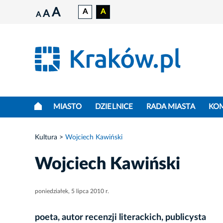
A
A
A
A
A
MIASTO
DZIELNICE
RADA MIASTA
KO
Kultura
Wojciech Kawiński
Wojciech Kawiński
poniedziałek, 5 lipca 2010 r.
poeta, autor recenzji literackich, publicysta