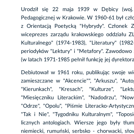
Urodził się 22 maja 1939 w Dębicy (woj. 
Pedagogicznej w Krakowie. W 1960-61 był człon
z Orientacją Poetycką "Hybrydy". Członek 
wiceprezes zarządu krakowskiego oddziału ZL
Kulturalnego" (1974-1983), "Literatury" (198
periodyków "Lektury" i "Metafory". Zawodowo
(w latach 1971-1985 pełnił funkcję jej dyrektora
Debiutował w 1961 roku, publikując swoje wie
zamieszczane w "Akcencie"", "Arkuszu", "Autogr
"Kierunkach", "Kresach", "Kulturze", "Lekt
"Miesięczniku Literackim", "Nadodrzu", "Now
"Odrze", "Opolu", "Piśmie Literacko-Artystycznym
"Tak i Nie", "Tygodniku Kulturalnym", "Toposie
licznych antologiach. Wiersze jego były tłumac
niemiecki, rumuński, serbsko - chorwacki, słow