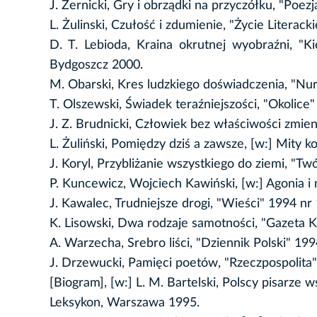
J. Żernicki, Gry i obrządki na przyczółku, "Poezj
L. Żulinski, Czułość i zdumienie, "Życie Literack
D. T. Lebioda, Kraina okrutnej wyobraźni, "K
Bydgoszcz 2000.
M. Obarski, Kres ludzkiego doświadczenia, "Nur
T. Olszewski, Świadek teraźniejszości, "Okolice"
J. Z. Brudnicki, Człowiek bez właściwości zmien
L. Żuliński, Pomiędzy dziś a zawsze, [w:] Mity k
J. Koryl, Przybliżanie wszystkiego do ziemi, "Tw
P. Kuncewicz, Wojciech Kawiński, [w:] Agonia i n
J. Kawalec, Trudniejsze drogi, "Wieści" 1994 nr 
K. Lisowski, Dwa rodzaje samotności, "Gazeta 
A. Warzecha, Srebro liści, "Dziennik Polski" 199
J. Drzewucki, Pamięci poetów, "Rzeczpospolita"
[Biogram], [w:] L. M. Bartelski, Polscy pisarze
Leksykon, Warszawa 1995.