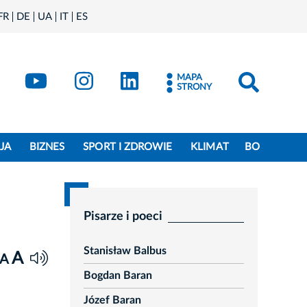
FR
DE
UA
IT
ES
book
Kraków - X
Kraków - YouTube
Kraków - Instagram
Kraków - LinkedIn
MAPA
STRONY
JA
BIZNES
SPORT I ZDROWIE
KLIMAT
BO
Pisarze i poeci
Stanisław Balbus
A
A
Bogdan Baran
Józef Baran