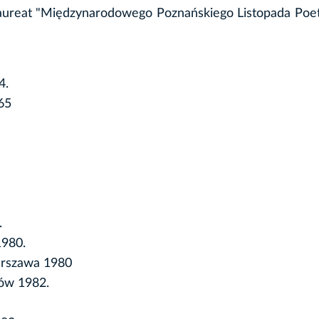
 Laureat "Międzynarodowego Poznańskiego Listopada Poe
4.
65
.
1980.
arszawa 1980
ków 1982.