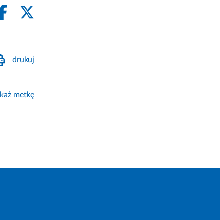
drukuj
każ metkę