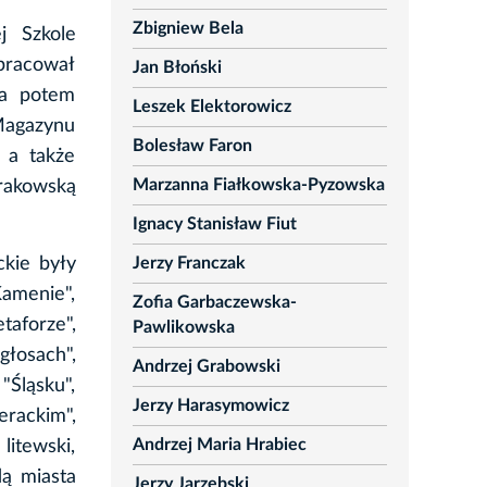
Zbigniew Bela
j Szkole
łpracował
Jan Błoński
 a potem
Leszek Elektorowicz
Magazynu
Bolesław Faron
, a także
Marzanna Fiałkowska-Pyzowska
Krakowską
Ignacy Stanisław Fiut
Jerzy Franczak
ckie były
Kamenie",
Zofia Garbaczewska-
aforze",
Pawlikowska
łosach",
Andrzej Grabowski
"Śląsku",
Jerzy Harasymowicz
erackim",
Andrzej Maria Hrabiec
litewski,
dą miasta
Jerzy Jarzębski