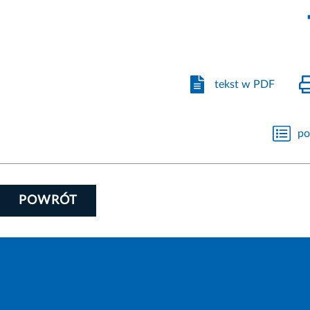
tekst w PDF
po
POWRÓT