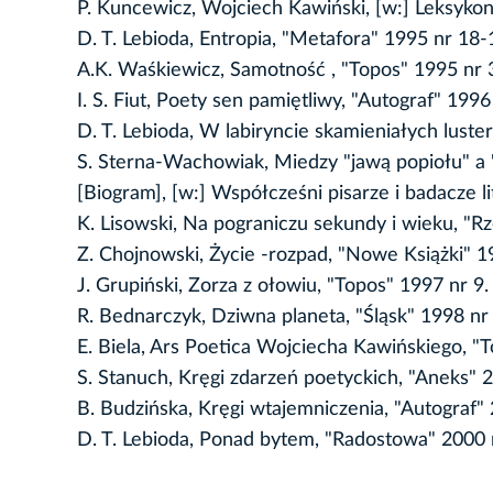
P. Kuncewicz, Wojciech Kawiński, [w:] Leksyko
D. T. Lebioda, Entropia, "Metafora" 1995 nr 18-
A.K. Waśkiewicz, Samotność , "Topos" 1995 nr 
I. S. Fiut, Poety sen pamiętliwy, "Autograf" 1996
D. T. Lebioda, W labiryncie skamieniałych luste
S. Sterna-Wachowiak, Miedzy "jawą popiołu" a "
[Biogram], [w:] Współcześni pisarze i badacze li
K. Lisowski, Na pograniczu sekundy i wieku, "Rz
Z. Chojnowski, Życie -rozpad, "Nowe Książki" 1
J. Grupiński, Zorza z ołowiu, "Topos" 1997 nr 9.
R. Bednarczyk, Dziwna planeta, "Śląsk" 1998 nr 
E. Biela, Ars Poetica Wojciecha Kawińskiego, "T
S. Stanuch, Kręgi zdarzeń poetyckich, "Aneks" 
B. Budzińska, Kręgi wtajemniczenia, "Autograf" 
D. T. Lebioda, Ponad bytem, "Radostowa" 2000 