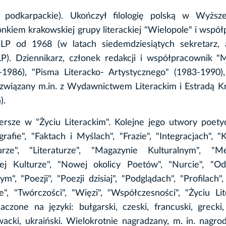
podkarpackie). Ukończył filologię polską w Wyższe
kiem krakowskiej grupy literackiej "Wielopole" i wspó
ZLP od 1968 (w latach siedemdziesiątych sekretarz,
P). Dziennikarz, członek redakcji i współpracownik "
2-1986), "Pisma Literacko- Artystycznego" (1983-1990)
 związany m.in. z Wydawnictwem Literackim i Estradą 
).
rsze w "Życiu Literackim". Kolejne jego utwory poety
afie", "Faktach i Myślach", "Frazie", "Integracjach", "
urze", "Literaturze", "Magazynie Kulturalnym", "Met
ej Kulturze", "Nowej okolicy Poetów", "Nurcie", "Odg
", "Poezji", "Poezji dzisiaj", "Podglądach", "Profilach", 
", "Twórczości", "Więzi", "Współczesności", "Życiu Lit
zone na języki: bułgarski, czeski, francuski, grecki, 
acki, ukraiński. Wielokrotnie nagradzany, m. in. nagro