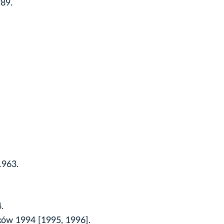
989.
1963.
.
ków 1994 [1995, 1996].