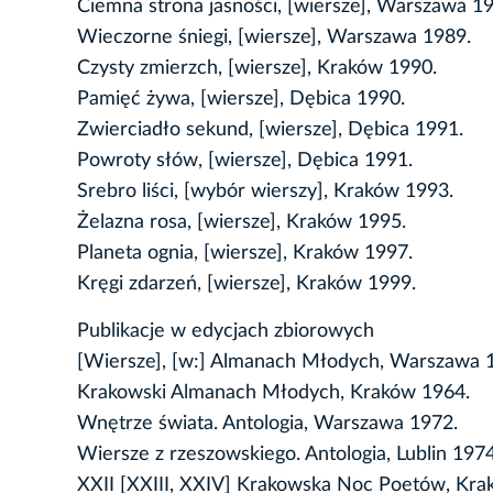
Ciemna strona jasności, [wiersze], Warszawa 1
Wieczorne śniegi, [wiersze], Warszawa 1989.
Czysty zmierzch, [wiersze], Kraków 1990.
Pamięć żywa, [wiersze], Dębica 1990.
Zwierciadło sekund, [wiersze], Dębica 1991.
Powroty słów, [wiersze], Dębica 1991.
Srebro liści, [wybór wierszy], Kraków 1993.
Żelazna rosa, [wiersze], Kraków 1995.
Planeta ognia, [wiersze], Kraków 1997.
Kręgi zdarzeń, [wiersze], Kraków 1999.
Publikacje w edycjach zbiorowych
[Wiersze], [w:] Almanach Młodych, Warszawa 
Krakowski Almanach Młodych, Kraków 1964.
Wnętrze świata. Antologia, Warszawa 1972.
Wiersze z rzeszowskiego. Antologia, Lublin 1974
XXII [XXIII, XXIV] Krakowska Noc Poetów, Kra