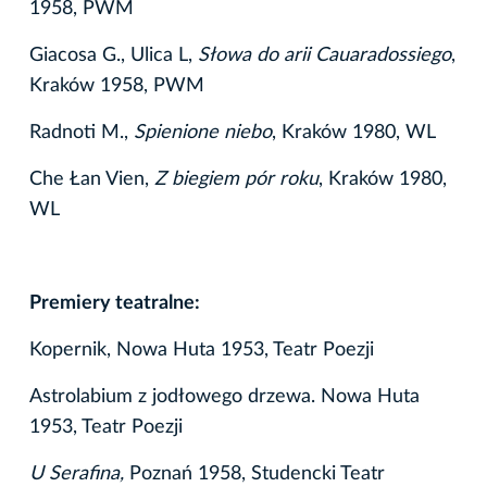
1958, PWM
Giacosa G., Ulica L,
Słowa do arii Cauaradossiego
,
Kraków 1958, PWM
Radnoti M.,
Spienione niebo
, Kraków 1980, WL
Che Łan Vien,
Z biegiem pór roku
, Kraków 1980,
WL
Premiery teatralne:
Kopernik, Nowa Huta 1953, Teatr Poezji
Astrolabium z jodłowego drzewa. Nowa Huta
1953, Teatr Poezji
U Serafina,
Poznań 1958, Studencki Teatr