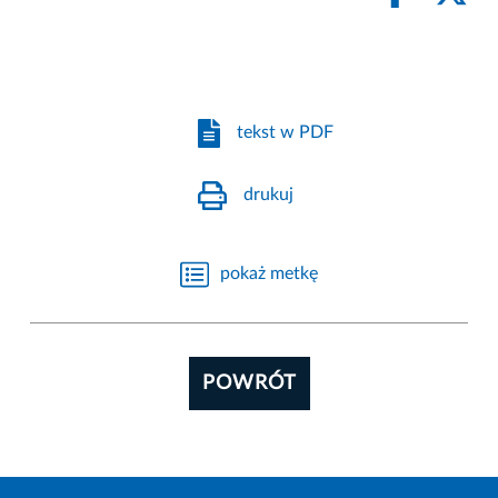
tekst w PDF
drukuj
pokaż metkę
POWRÓT