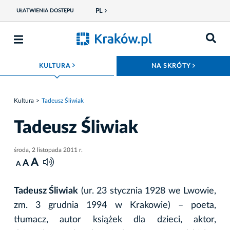
PL
UŁATWIENIA DOSTĘPU
ROZWIŃ MENU
ROZWIŃ
KULTURA
NA SKRÓTY
Kultura
Tadeusz Śliwiak
Tadeusz Śliwiak
środa, 2 listopada 2011 r.
A
A
A
Tadeusz Śliwiak
(ur. 23 stycznia 1928 we Lwowie,
zm. 3 grudnia 1994 w Krakowie) – poeta,
tłumacz, autor książek dla dzieci, aktor,