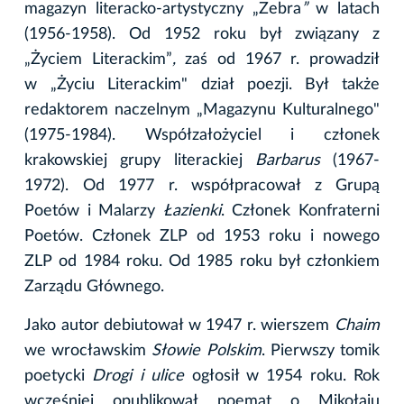
magazyn literacko-artystyczny „Zebra
”
w latach
(1956-1958). Od 1952 roku był związany z
„Życiem Literackim”
,
zaś od
1967 r. prowadził
w „Życiu Literackim" dział poezji. Był także
redaktorem naczelnym „Magazynu Kulturalnego"
(1975-1984). Współzałożyciel i członek
krakowskiej grupy literackiej
Barbarus
(1967-
1972). Od 1977 r. współpracował z Grupą
Poetów i Malarzy
Łazienki
. Członek Konfraterni
Poetów. Członek ZLP od 1953 roku i nowego
ZLP od 1984 roku. Od 1985 roku był członkiem
Zarządu Głównego.
Jako autor debiutował w 1947 r. wierszem
Chaim
we wrocławskim
Słowie Polskim
. Pierwszy tomik
poetycki
Drogi i ulice
ogłosił w 1954 roku. Rok
wcześniej opublikował poemat o Mikołaju