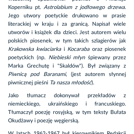
Koperniku pt.
Astrolabium z jodłowego drzewa
.
Jego utwory poetyckie drukowano w prasie
literackiej w kraju i za granicą. Napisał wiele
utworów i książek dla dzieci. Jest autorem wielu
polskich piosenek, w tym takich szlagierów jak
Krakowska kwiaciarka
i
Kocaraba
oraz piosenek
poetyckich (np.
Niebieski młyn
śpiewany przez
Marka Grechutę i "Skaldów"). Był związany z
Piwnicą pod Baranami
, (jest autorem słynnej
piwnicznej pieśni
Ta nasza młodość
).
Jako tłumacz dokonywał przekładów z
niemieckiego, ukraińskiego i francuskiego.
Tłumaczył poezję rosyjską, w tym teksty Bułata
Okudżawy i poezję węgierską.
W latach 1962-1967 był kierownikiem Redakcji