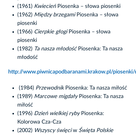
(1961)
Kwiecień
Piosenka – słowa piosenki
(1962)
Między brzegami
Piosenka – słowa
piosenki
(1966)
Cierpkie głogi
Piosenka – słowa
piosenki
(1982)
Ta nasza młodość
Piosenka: Ta nasza
młodość
http://www.piwnicapodbaranami.krakow.pl/piosenki/
(1984)
Przewodnik
Piosenka: Ta nasza miłość
(1989)
Marcowe migdały
Piosenka: Ta nasza
miłość
(1996)
Dzień wielkiej ryby
Piosenka:
Kolorowa Cza-Cza
(2002)
Wszyscy święci
w
Święta Polskie