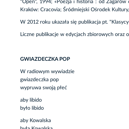
"Open", 1994; «Poezja i historia : od Żagarów
Kraków: Cracovia; Śródmiejski Ośrodek Kultury
W 2012 roku ukazała się publikacja pt. "Klasycy i
Liczne publikacje w edycjach zbiorowych oraz 
GWIAZDECZKA POP
W radiowym wywiadzie
gwiazdeczka pop
wypruwa swoją płeć
aby libido
było libido
aby Kowalska
była Kowalską