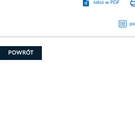
tekst w PDF
po
POWRÓT