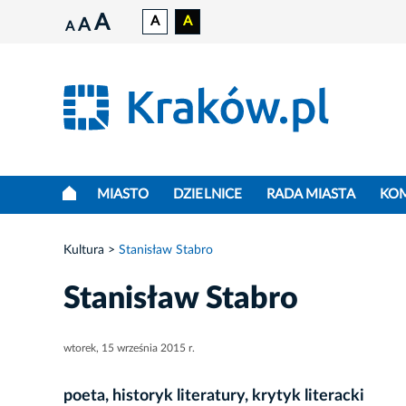
A
A
A
A
A
MIASTO
DZIELNICE
RADA MIASTA
KO
Kultura
Stanisław Stabro
Stanisław Stabro
wtorek, 15 września 2015 r.
poeta, historyk literatury, krytyk literacki