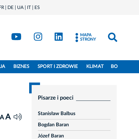
FR
DE
UA
IT
ES
book
Kraków - X
Kraków - YouTube
Kraków - Instagram
Kraków - LinkedIn
MAPA
STRONY
JA
BIZNES
SPORT I ZDROWIE
KLIMAT
BO
Pisarze i poeci
Stanisław Balbus
A
A
Bogdan Baran
Józef Baran