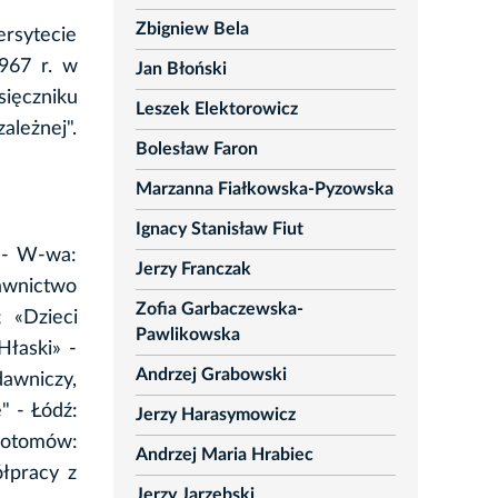
Zbigniew Bela
ersytecie
1967 r. w
Jan Błoński
sięczniku
Leszek Elektorowicz
zależnej".
Bolesław Faron
Marzanna Fiałkowska-Pyzowska
Ignacy Stanisław Fiut
 - W-wa:
Jerzy Franczak
dawnictwo
Zofia Garbaczewska-
 «Dzieci
Pawlikowska
łaski» -
Andrzej Grabowski
awniczy,
" - Łódź:
Jerzy Harasymowicz
hotomów:
Andrzej Maria Hrabiec
ółpracy z
Jerzy Jarzębski