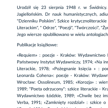
Urodził się 23 sierpnia 1948 r. w Świdnicy. 
Jagiellońskim. Dr nauk humanistycznych, adiu
"Dzienniku Polskim". Szkice krytycznoliterackie 
Literackim", " Odrze", "Poezji", "Twórczości", "Ż
Jego wiersze opublikowano w wielu antologiach p
Publikacje książkowe:
«Requiem» : poezje - Kraków: Wydawnictwo Li
Państwowy Instytut Wydawniczy, 1974; «Na inn
Literackie, 1978; «Pożegnanie księcia » : 
Leonarda Cohena»: poezje - Kraków: Wydawnic
Wrocław: Ossolineum, 1985; «Korozja» : wie
1989; "Poeta odrzucony": szkice literackie - 
Wydawnictwo Łódzkie, 1989; «Chwile bez imi
Verba, 1991; «Zamknięty rozdział» : szkice o