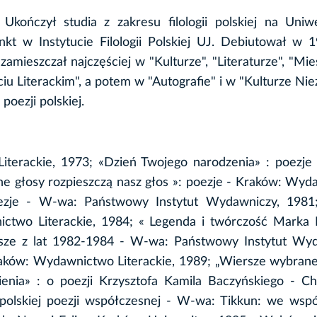
Ukończył studia z zakresu filologii polskiej na Uniw
nkt w Instytucie Filologii Polskiej UJ. Debiutował w 
zamieszczał najczęściej w "Kulturze", "Literaturze", "Mie
yciu Literackim", a potem w "Autografie" i w "Kulturze Nie
oezji polskiej.
terackie, 1973; «Dzień Twojego narodzenia» : poezje
e głosy rozpieszczą nasz głos »: poezje - Kraków: Wy
poezje - W-wa: Państwowy Instytut Wydawniczy, 1981;
two Literackie, 1984; « Legenda i twórczość Marka H
rsze z lat 1982-1984 - W-wa: Państwowy Instytut Wyd
Kraków: Wydawnictwo Literackie, 1989; „Wiersze wybrane
enia» : o poezji Krzysztofa Kamila Baczyńskiego - C
 polskiej poezji współczesnej - W-wa: Tikkun: we wsp