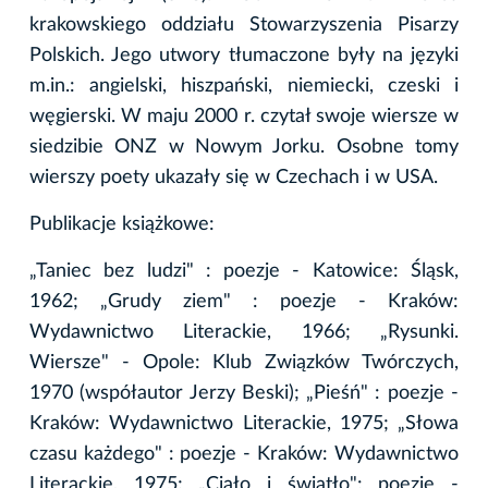
krakowskiego oddziału Stowarzyszenia Pisarzy
Polskich. Jego utwory tłumaczone były na języki
m.in.: angielski, hiszpański, niemiecki, czeski i
węgierski. W maju 2000 r. czytał swoje wiersze w
siedzibie ONZ w Nowym Jorku. Osobne tomy
wierszy poety ukazały się w Czechach i w USA.
Publikacje książkowe:
„Taniec bez ludzi" : poezje - Katowice: Śląsk,
1962; „Grudy ziem" : poezje - Kraków:
Wydawnictwo Literackie, 1966; „Rysunki.
Wiersze" - Opole: Klub Związków Twórczych,
1970 (współautor Jerzy Beski); „Pieśń" : poezje -
Kraków: Wydawnictwo Literackie, 1975; „Słowa
czasu każdego" : poezje - Kraków: Wydawnictwo
Literackie, 1975; „Ciało i światło": poezje -