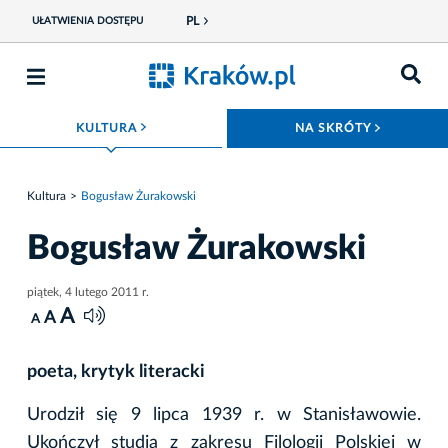
PL
UŁATWIENIA DOSTĘPU
ROZWIŃ MENU
ROZWIŃ
KULTURA
NA SKRÓTY
Kultura
Bogusław Żurakowski
Bogusław Żurakowski
piątek, 4 lutego 2011 r.
A
A
A
poeta, krytyk literacki
Urodził się 9 lipca 1939 r. w Stanisławowie.
Ukończył studia z zakresu Filologii Polskiej w