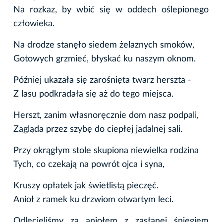
Na rozkaz, by wbić się w oddech oślepionego
człowieka.
Na drodze stanęło siedem żelaznych smoków,
Gotowych grzmieć, błyskać ku naszym oknom.
Później ukazała się zarośnięta twarz herszta -
Z lasu podkradała się aż do tego miejsca.
Herszt, zanim własnoręcznie dom nasz podpali,
Zagląda przez szybę do ciepłej jadalnej sali.
Przy okrągłym stole skupiona niewielka rodzina
Tych, co czekają na powrót ojca i syna,
Kruszy opłatek jak świetlistą pieczęć.
Anioł z ramek ku drzwiom otwartym leci.
Odlecieliśmy za aniołem z zasłanej śniegiem