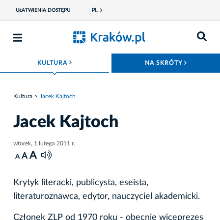
PL
UŁATWIENIA DOSTĘPU
ROZWIŃ MENU
ROZWIŃ
KULTURA
NA SKRÓTY
Kultura
Jacek Kajtoch
Jacek Kajtoch
wtorek, 1 lutego 2011 r.
A
A
A
Krytyk literacki, publicysta, eseista,
literaturoznawca, edytor, nauczyciel akademicki.
Członek ZLP od 1970 roku - obecnie wiceprezes