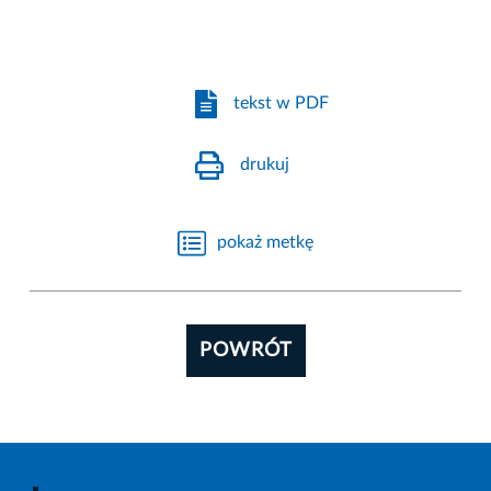
tekst w PDF
drukuj
pokaż metkę
POWRÓT