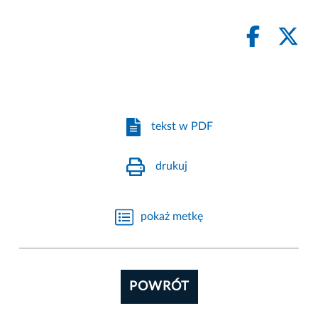
tekst w PDF
drukuj
pokaż metkę
POWRÓT