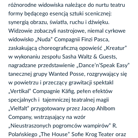
różnorodne widowiska należące do nurtu teatru
formy będącego esencją sztuki scenicznej:
synergią obrazu, światła, ruchu i dźwięku.
Widzowie zobaczyli nastrojowe, niemal cyrkowe
widowisko „Nuda” Compagnii Finzi Pasca,
zaskakującą choreograficzną opowieść „Kreatur”
w wykonaniu zespołu Sasha Waltz & Guests,
nagradzane przedstawienie „Dance’n’Speak Easy”
tanecznej grupy Wanted Posse, rozgrywający się
w powietrzu i przeczący grawitacji spektakl
„Vertikal” Compagnie Käfig, pełen efektów
specjalnych i tajemniczej teatralnej magii
„Vielfalt” przygotowany przez Jacop Ahlbom
Company, wstrząsający na wzór
„Nieustraszonych pogromców wampirów” R.
Polańskiego „The House” Sofie Krog Teater oraz