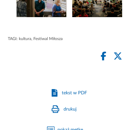
TAGI:
kultura
,
Festiwal Miłosza
tekst w PDF
drukuj
pokaż metkę