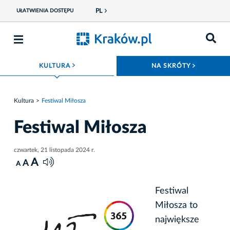
PL
UŁATWIENIA DOSTĘPU
ROZWIŃ MENU
ROZWIŃ
KULTURA
NA SKRÓTY
Kultura
Festiwal Miłosza
Festiwal Miłosza
czwartek, 21 listopada 2024 r.
A
A
A
Festiwal
Miłosza to
największe