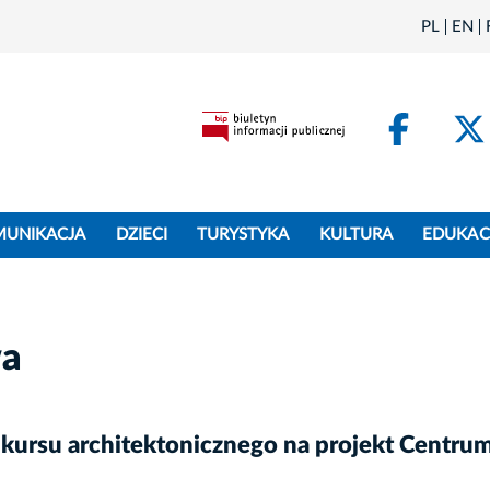
PL
EN
Face
MUNIKACJA
DZIECI
TURYSTYKA
KULTURA
EDUKAC
wa
rsu architektonicznego na projekt Centrum L