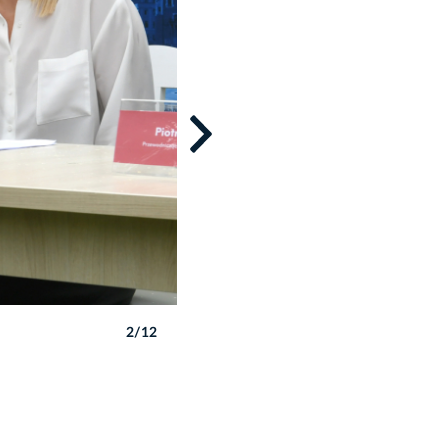
2/12
Autor: W. Majka