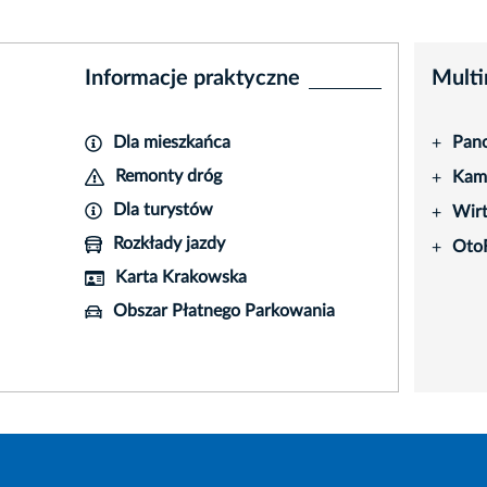
Informacje praktyczne
Multi
Dla mieszkańca
Pano
+
Remonty dróg
Kame
+
Dla turystów
Wir
+
Rozkłady jazdy
Oto
+
Karta Krakowska
Obszar Płatnego Parkowania