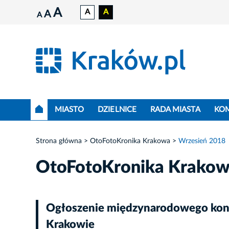
A
A
A
A
A
MIASTO
DZIELNICE
RADA MIASTA
KO
Strona główna
OtoFotoKronika Krakowa
Wrzesień 2018
OtoFotoKronika Krako
Ogłoszenie międzynarodowego konku
Krakowie