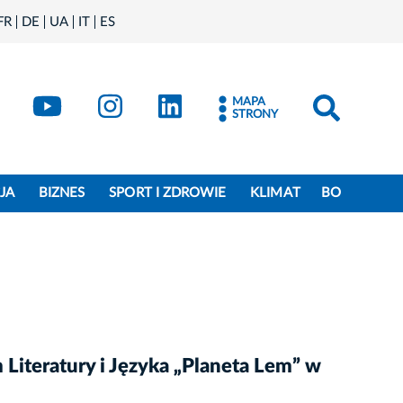
FR
DE
UA
IT
ES
book
Kraków - X
Kraków - YouTube
Kraków - Instagram
Kraków - LinkedIn
MAPA
STRONY
JA
BIZNES
SPORT I ZDROWIE
KLIMAT
BO
iteratury i Języka „Planeta Lem” w