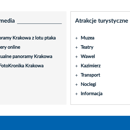
media
Atrakcje turystyczne
ramy Krakowa z lotu ptaka
Muzea
+
ry online
Teatry
+
tualne panoramy Krakowa
Wawel
+
FotoKronika Krakowa
Kazimierz
+
Transport
+
Noclegi
+
Informacja
+