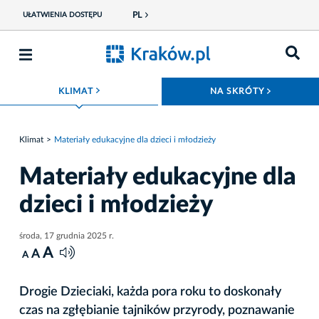
PL
UŁATWIENIA DOSTĘPU
ROZWIŃ MENU
ROZWIŃ
KLIMAT
NA SKRÓTY
Klimat
Materiały edukacyjne dla dzieci i młodzieży
Materiały edukacyjne dla
dzieci i młodzieży
środa, 17 grudnia 2025 r.
A
A
A
Drogie Dzieciaki, każda pora roku to doskonały
czas na zgłębianie tajników przyrody, poznawanie