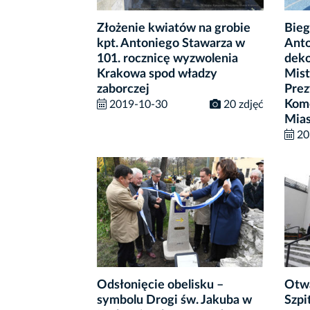
Złożenie kwiatów na grobie
Bieg
kpt. Antoniego Stawarza w
Anto
101. rocznicę wyzwolenia
deko
Krakowa spod władzy
Mist
zaborczej
Prez
Kome
2019-10-30
20 zdjęć
Mias
20
Odsłonięcie obelisku –
Otwa
symbolu Drogi św. Jakuba w
Szpi