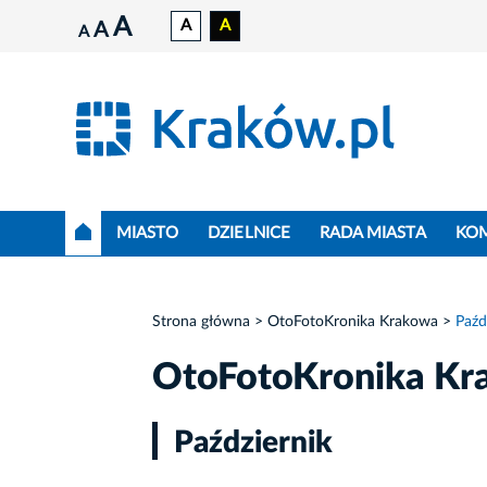
A
A
A
A
A
MIASTO
DZIELNICE
RADA MIASTA
KO
Strona główna
OtoFotoKronika Krakowa
Paźd
OtoFotoKronika Kr
Październik