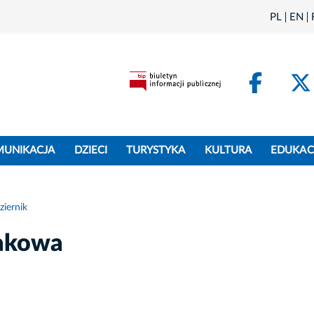
PL
EN
Face
MUNIKACJA
DZIECI
TURYSTYKA
KULTURA
EDUKAC
ziernik
akowa