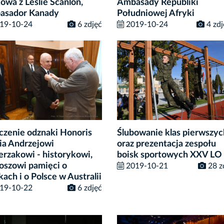
owa z Leslie Scanlon,
Ambasady Republiki
asador Kanady
Południowej Afryki
19-10-24
6 zdjęć
2019-10-24
4 zdj
zenie odznaki Honoris
Ślubowanie klas pierwszyc
ia Andrzejowi
oraz prezentacja zespołu
erzakowi - historykowi,
boisk sportowych XXV LO
oszowi pamięci o
2019-10-21
28 z
kach i o Polsce w Australii
19-10-22
6 zdjęć