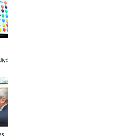
djęć
es