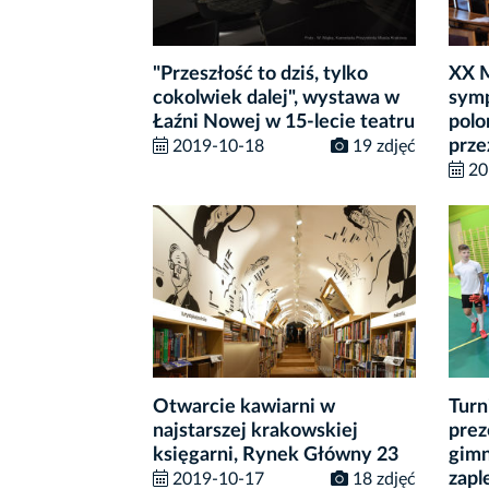
"Przeszłość to dziś, tylko
XX 
cokolwiek dalej", wystawa w
symp
Łaźni Nowej w 15-lecie teatru
polo
prze
2019-10-18
19 zdjęć
20
Otwarcie kawiarni w
Turn
najstarszej krakowskiej
prez
księgarni, Rynek Główny 23
gimn
zapl
2019-10-17
18 zdjęć