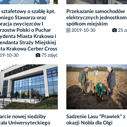
 sztafetowy o szablę kpt.
Przekazanie samochodów
niego Stawarza oraz
elektrycznych jednostkom 
racja zwycięzców I
spółkom miejskim
rzostw Polski o Puchar
2019-10-30
25 z
ydenta Miasta Krakowa i
ndanta Straży Miejskiej
ta Krakowa Cerber Cross
19-10-30
75 zdjęć
rcie nowej siedziby
Sadzenie Lasu "Prawiek" z
tala Uniwersyteckiego
okazji Nobla dla Olgi