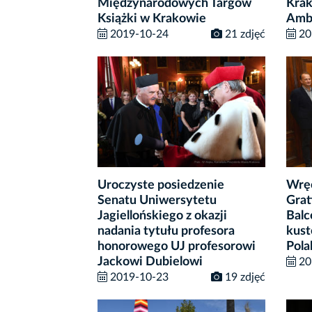
Międzynarodowych Targów
Krak
Książki w Krakowie
Amb
2019-10-24
21 zdjęć
20
Uroczyste posiedzenie
Wręc
Senatu Uniwersytetu
Grat
Jagiellońskiego z okazji
Balc
nadania tytułu profesora
kust
honorowego UJ profesorowi
Pola
Jackowi Dubielowi
20
2019-10-23
19 zdjęć