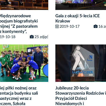
Międzynarodowe
Gala z okazji 5-lecia ICE
ozjum biografistyki
Krakow
nijnej "Z pastorałem
2019-10-17
16 z
z kontynenty",
19-10-18
25 zdjęć
iej piłki nożnej oraz
Jubileusz 20-lecia
entacja budynku sali
Stowarzyszenia Rodziców 
astycznej wraz z
Przyjaciół Dzieci
eczem, Szkoła
Niewidomych i