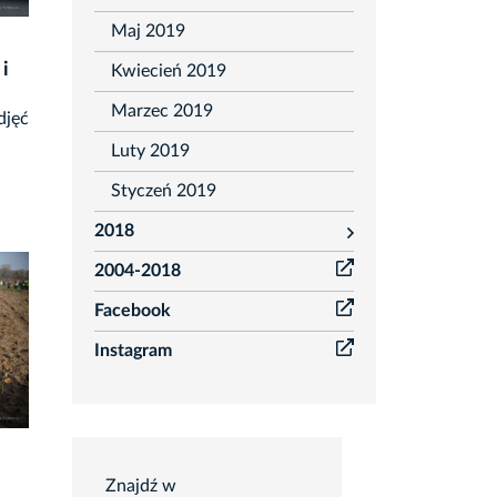
Maj 2019
i
Kwiecień 2019
Marzec 2019
djęć
Luty 2019
Styczeń 2019
2018
rozwiń
2004-2018
Facebook
Instagram
Wyszukiwarka
OtoFotokroniki
Znajdź w