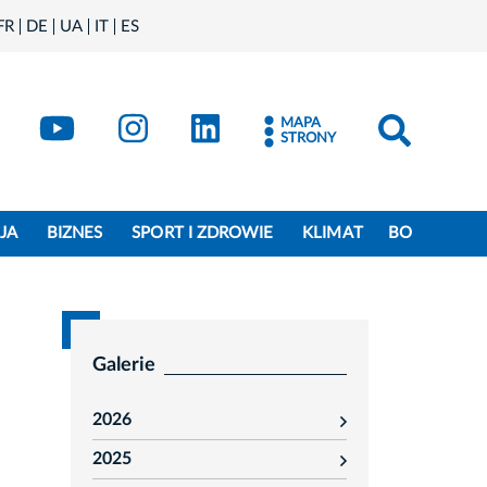
FR
DE
UA
IT
ES
book
Kraków - X
Kraków - YouTube
Kraków - Instagram
Kraków - LinkedIn
MAPA
STRONY
JA
BIZNES
SPORT I ZDROWIE
KLIMAT
BO
Galerie
2026
rozwiń
2025
rozwiń