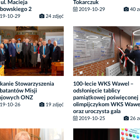
 ul. Macieja
Tokarczuk
bowskiego 2
2019-10-29
40 z
19-10-29
24 zdjęć
kanie Stowarzyszenia
100-lecie WKS Wawel –
atantów Misji
odsłonięcie tablicy
ojowych ONZ
pamiątkowej poświęconej
olimpijczykom WKS Wawe
19-10-26
19 zdjęć
oraz uroczysta gala
2019-10-25
26 z