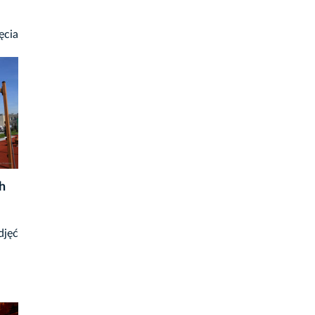
ęcia
h
djęć