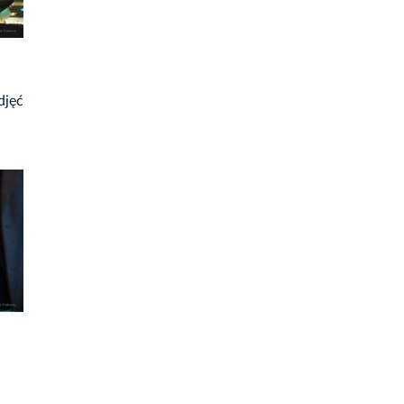
djęć
i