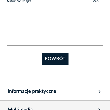
6
Autor: W. Majka
2/6
Auto
POWRÓT
Informacje praktyczne
Multimedia