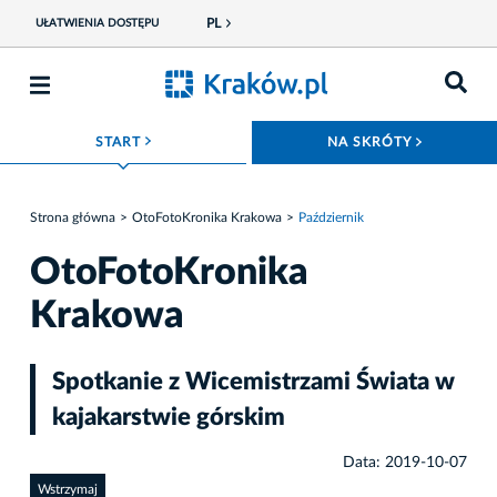
PL
UŁATWIENIA DOSTĘPU
ROZWIŃ MENU
ROZWIŃ
START
NA SKRÓTY
Strona główna
OtoFotoKronika Krakowa
Październik
OtoFotoKronika
Krakowa
Spotkanie z Wicemistrzami Świata w
kajakarstwie górskim
Data: 2019-10-07
Wstrzymaj