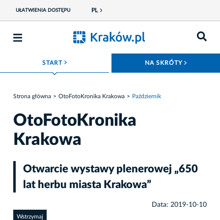
PL
UŁATWIENIA DOSTĘPU
ROZWIŃ MENU
ROZWIŃ
START
NA SKRÓTY
Strona główna
OtoFotoKronika Krakowa
Październik
OtoFotoKronika
Krakowa
Otwarcie wystawy plenerowej „650
lat herbu miasta Krakowa”
Data: 2019-10-10
Wstrzymaj