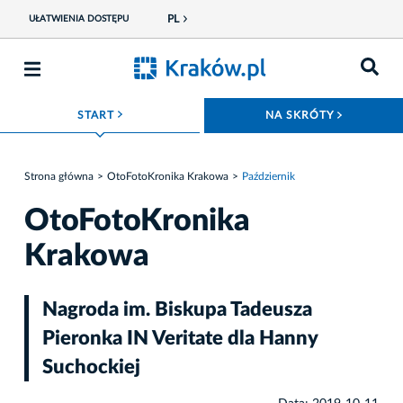
PL
UŁATWIENIA DOSTĘPU
ROZWIŃ MENU
ROZWIŃ
START
NA SKRÓTY
Strona główna
OtoFotoKronika Krakowa
Październik
OtoFotoKronika
Krakowa
Nagroda im. Biskupa Tadeusza
Pieronka IN Veritate dla Hanny
Suchockiej