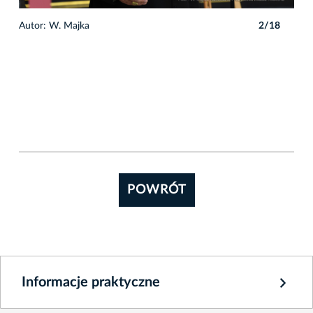
8
Autor: W. Majka
2/18
Auto
POWRÓT
Informacje praktyczne