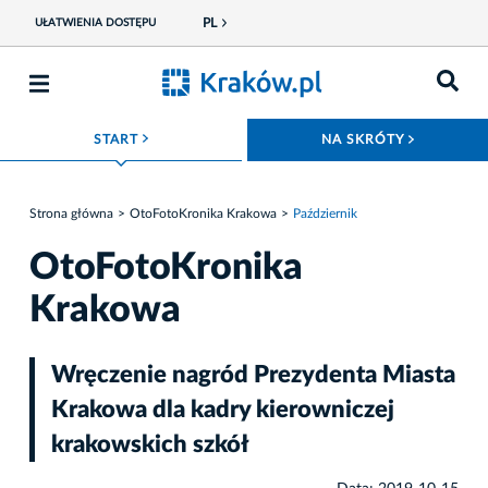
PL
UŁATWIENIA DOSTĘPU
ROZWIŃ MENU
ROZWIŃ
START
NA SKRÓTY
Strona główna
OtoFotoKronika Krakowa
Październik
OtoFotoKronika
Krakowa
Wręczenie nagród Prezydenta Miasta
Krakowa dla kadry kierowniczej
krakowskich szkół