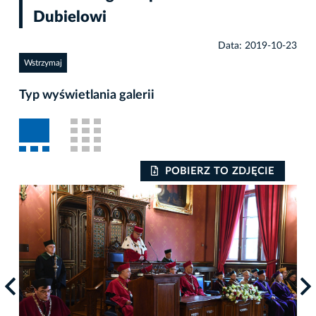
Dubielowi
Data: 2019-10-23
Wstrzymaj
Typ wyświetlania galerii
POBIERZ TO ZDJĘCIE
Auto