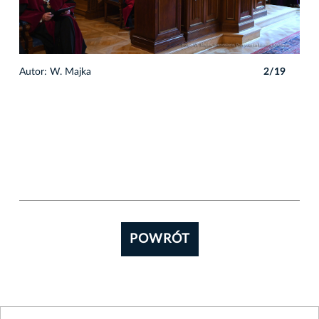
9
Autor: W. Majka
2/19
POWRÓT