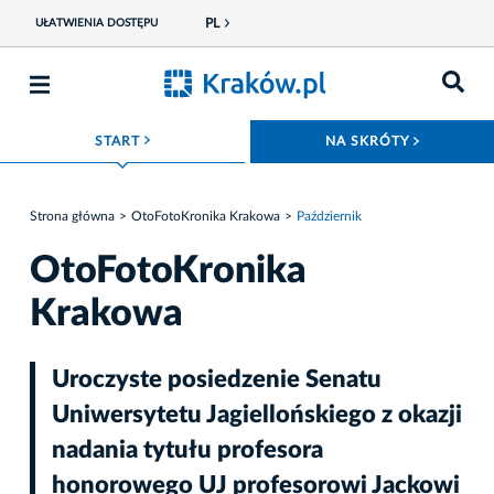
PL
UŁATWIENIA DOSTĘPU
ROZWIŃ MENU
ROZWIŃ
START
NA SKRÓTY
Strona główna
OtoFotoKronika Krakowa
Październik
OtoFotoKronika
Krakowa
Uroczyste posiedzenie Senatu
Uniwersytetu Jagiellońskiego z okazji
nadania tytułu profesora
honorowego UJ profesorowi Jackowi