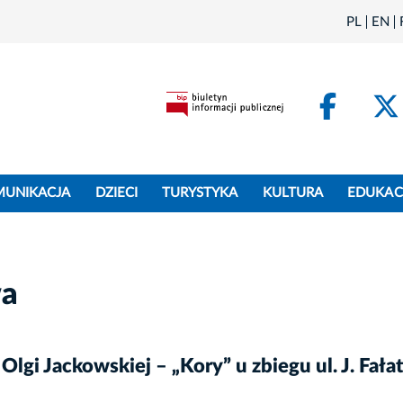
PL
EN
Face
MUNIKACJA
DZIECI
TURYSTYKA
KULTURA
EDUKAC
wa
i Jackowskiej – „Kory” u zbiegu ul. J. Fałata