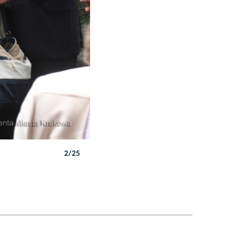
2/25
Autor: W. Majka