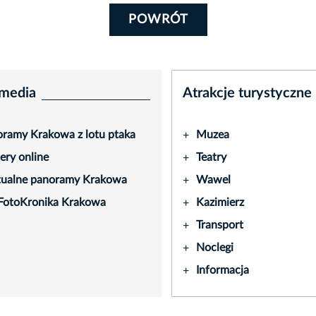
POWRÓT
media
Atrakcje turystyczne
ramy Krakowa z lotu ptaka
Muzea
+
ry online
Teatry
+
tualne panoramy Krakowa
Wawel
+
FotoKronika Krakowa
Kazimierz
+
Transport
+
Noclegi
+
Informacja
+