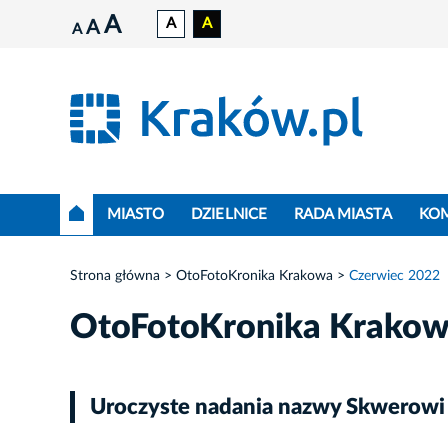
A
A
A
A
A
MIASTO
DZIELNICE
RADA MIASTA
KO
Strona główna
OtoFotoKronika Krakowa
Czerwiec 2022
OtoFotoKronika Krako
Uroczyste nadania nazwy Skwerowi Olg