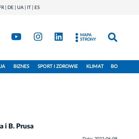
FR
DE
UA
IT
ES
book
Kraków - X
Kraków - YouTube
Kraków - Instagram
Kraków - LinkedIn
MAPA
STRONY
JA
BIZNES
SPORT I ZDROWIE
KLIMAT
BO
 i B. Prusa
Data: 2022-06-08