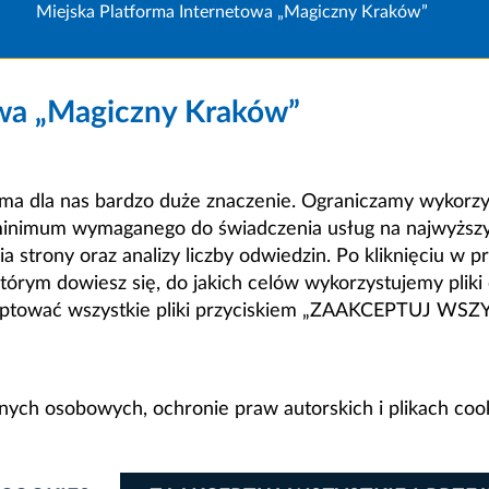
Miejska Platforma Internetowa „Magiczny Kraków”
owa „Magiczny Kraków”
a dla nas bardzo duże znaczenie. Ograniczamy wykorzyst
minimum wymaganego do świadczenia usług na najwyższym
strony oraz analizy liczby odwiedzin. Po kliknięciu w pr
m dowiesz się, do jakich celów wykorzystujemy pliki c
ceptować wszystkie pliki przyciskiem „ZAAKCEPTUJ WS
anych osobowych, ochronie praw autorskich i plikach coo