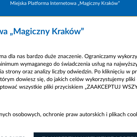
Miejska Platforma Internetowa „Magiczny Kraków”
owa „Magiczny Kraków”
a dla nas bardzo duże znaczenie. Ograniczamy wykorzyst
minimum wymaganego do świadczenia usług na najwyższym
strony oraz analizy liczby odwiedzin. Po kliknięciu w pr
m dowiesz się, do jakich celów wykorzystujemy pliki c
ceptować wszystkie pliki przyciskiem „ZAAKCEPTUJ WS
anych osobowych, ochronie praw autorskich i plikach coo