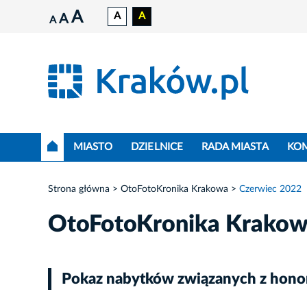
A
A
A
A
A
MIASTO
DZIELNICE
RADA MIASTA
KO
Strona główna
OtoFotoKronika Krakowa
Czerwiec 2022
OtoFotoKronika Krako
Pokaz nabytków związanych z hon