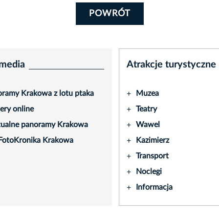
POWRÓT
media
Atrakcje turystyczne
ramy Krakowa z lotu ptaka
Muzea
+
ry online
Teatry
+
tualne panoramy Krakowa
Wawel
+
FotoKronika Krakowa
Kazimierz
+
Transport
+
Noclegi
+
Informacja
+