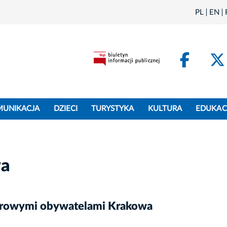
PL
EN
Face
MUNIKACJA
DZIECI
TURYSTYKA
KULTURA
EDUKAC
wa
orowymi obywatelami Krakowa