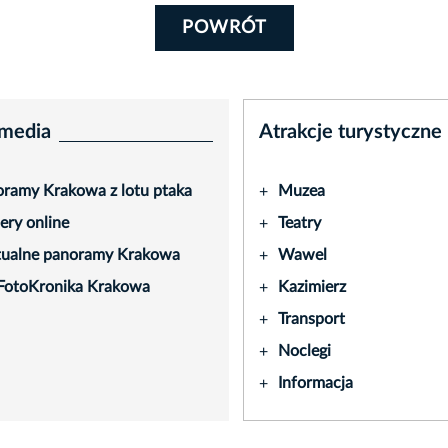
POWRÓT
media
Atrakcje turystyczne
ramy Krakowa z lotu ptaka
Muzea
+
ry online
Teatry
+
tualne panoramy Krakowa
Wawel
+
FotoKronika Krakowa
Kazimierz
+
Transport
+
Noclegi
+
Informacja
+