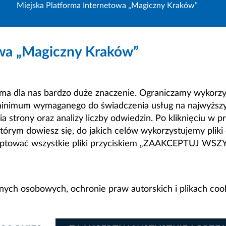
Miejska Platforma Internetowa „Magiczny Kraków”
owa „Magiczny Kraków”
a dla nas bardzo duże znaczenie. Ograniczamy wykorzyst
minimum wymaganego do świadczenia usług na najwyższym
strony oraz analizy liczby odwiedzin. Po kliknięciu w pr
m dowiesz się, do jakich celów wykorzystujemy pliki c
ceptować wszystkie pliki przyciskiem „ZAAKCEPTUJ WS
anych osobowych, ochronie praw autorskich i plikach coo