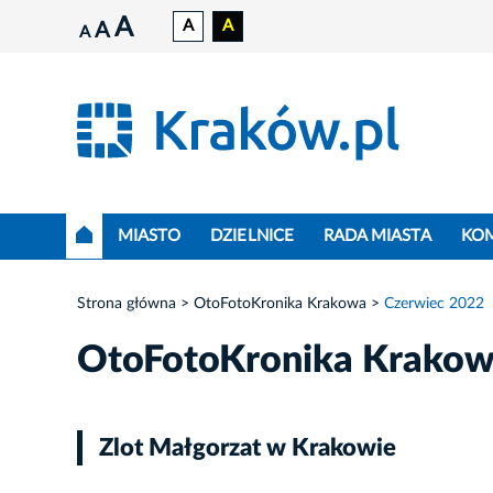
A
A
A
A
A
MIASTO
DZIELNICE
RADA MIASTA
KO
Strona główna
OtoFotoKronika Krakowa
Czerwiec 2022
OtoFotoKronika Krako
Zlot Małgorzat w Krakowie