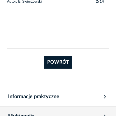
4
Autor: B. Świerzowski
2/14
Auto
POWRÓT
Informacje praktyczne