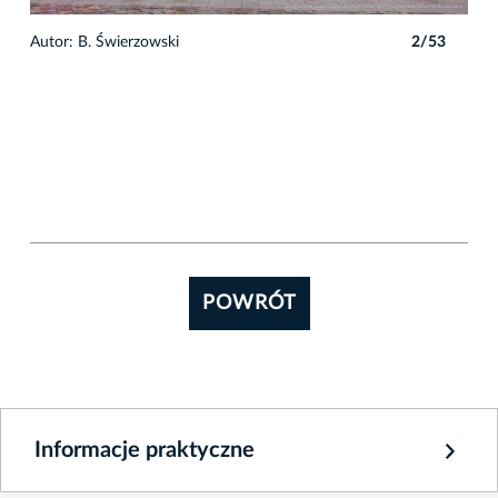
3
Autor: B. Świerzowski
2/53
Auto
POWRÓT
Informacje praktyczne